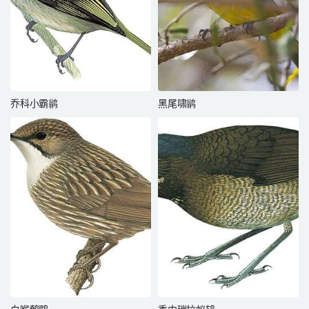
乔科小霸鹟
黑尾啸鹟