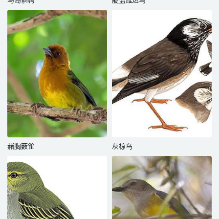
马岛鹡鸰
靛蓝维达鸟
赭胸薮雀
灰椋鸟