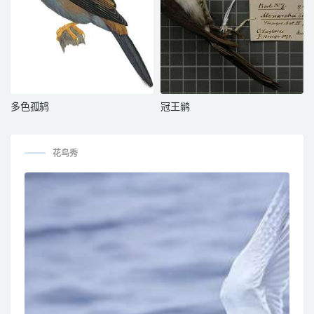
多色孤鸫
冠王鹟
花鸟秀