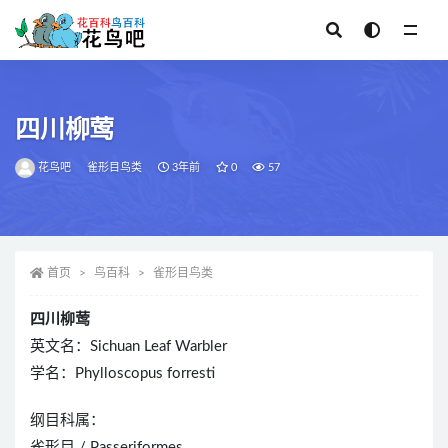
全部
四川柳莺
花鸟吧
雀形目鸟类
3年前
0
57
首页
鸟百科
雀形目鸟类
四川柳莺
英文名：Sichuan Leaf Warbler
学名：Phylloscopus forresti
纲目科属：
雀形目 / Passeriformes