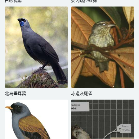
白喉鹩鹛
委内瑞拉蚁鸫
北岛垂耳鸦
赤道灰尾雀