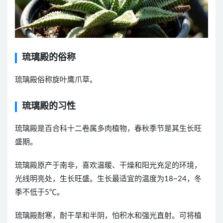
琉璃殿的俗称
琉璃殿俗称旋叶鹰爪草。
琉璃殿的习性
琉璃殿是百合科十二卷属多肉植物，春秋季节是其生长旺
盛期。
琉璃殿原产于南非，喜欢温暖、干燥和阳
光充足的环境，
光线明亮处，生长旺盛。生长最适宜的温度为
18~24
，冬
季不低于
5
℃。
琉璃殿耐寒，耐干旱和半阴，怕积水和强光直射。可将植