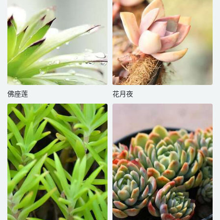
佛座莲
花月夜