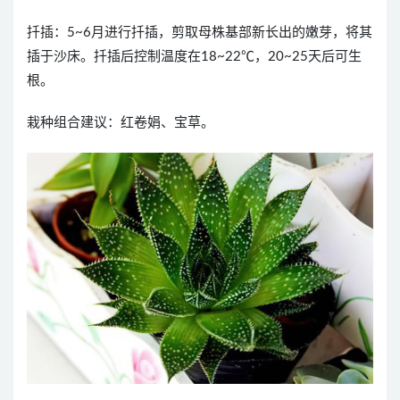
扦插：
5~6
月进行扦插，剪取母株基部新长出的嫩芽，将其
插于沙床。扦插后控制温度在
18~22
℃，
20~25
天后可生
根。
栽种组合建议：红卷娟、宝草。