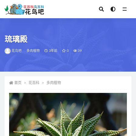
全部
琉璃殿
花鸟吧
多肉植物
3年前
0
39
首页
花百科
多肉植物