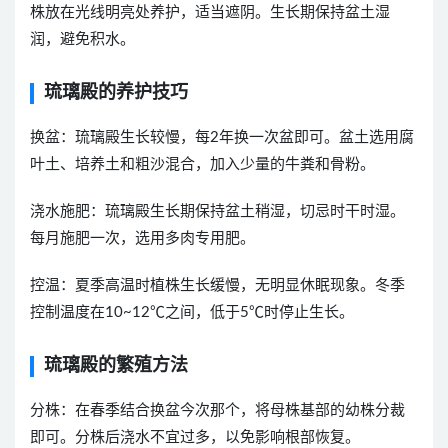
株放在光线明亮处养护，适当遮阴。生长期保持盆土湿
润，避免积水。
琉璃殿的养护技巧
换盆：琉璃殿生长较慢，每
2
年换一次盆即可。盆土选用腐
叶土、培养土和粗沙混合，加入少量的牛粪和骨粉。
浇水施肥：琉璃殿生长期保持盆土稍湿，切忌时干时湿。
每月施肥一次，选用多肉专用肥。
控温：夏季高温时植株生长缓慢，无明显休眠现象。冬季
控制温度在
10~12
℃之间，低于
5
℃时停止生长。
琉璃殿的繁殖方法
分株：在春季结合换盆今次那个，将母株基部的幼株分裁
即可。分株后浇水不宜过多，以免影响根部恢复。