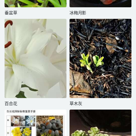
垂盆草
冰梅月影
百合花
草木灰