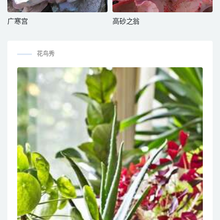
广寒宫
高砂之翁
花鸟秀