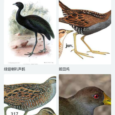
绿翅喇叭声鹤
姬田鸡