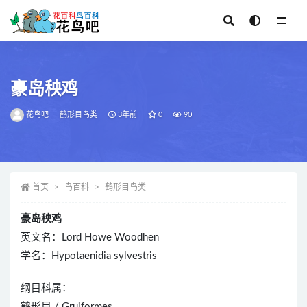
全部
豪岛秧鸡
花鸟吧
鹤形目鸟类
3年前
0
90
首页
鸟百科
鹤形目鸟类
豪岛秧鸡
英文名：Lord Howe Woodhen
学名：Hypotaenidia sylvestris
纲目科属：
鹤形目 / Gruiformes