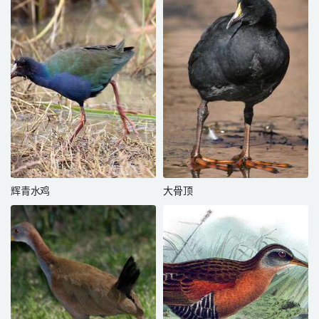
辉青水鸡
大骨顶