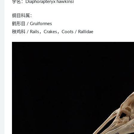
学名：Diaphorapteryx hawkinsi
纲目科属：
鹤形目 / Gruiformes
秧鸡科 / Rails，Crakes，Coots / Rallidae