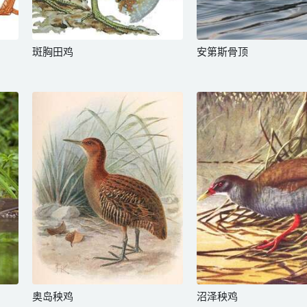
斑胸田鸡
安第斯骨顶
奥岛秧鸡
沼泽秧鸡