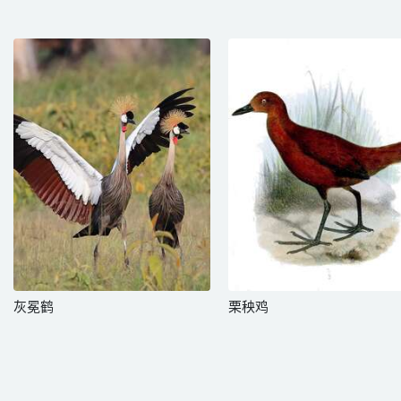
灰冕鹤
栗秧鸡