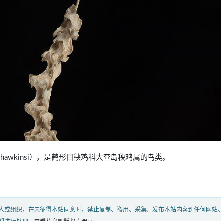
teryx hawkinsi），是鹤形目秧鸡科大查岛秧鸡属的鸟类。
人或组织，在未征得本站同意时，禁止复制、盗用、采集、发布本站内容到任何网站