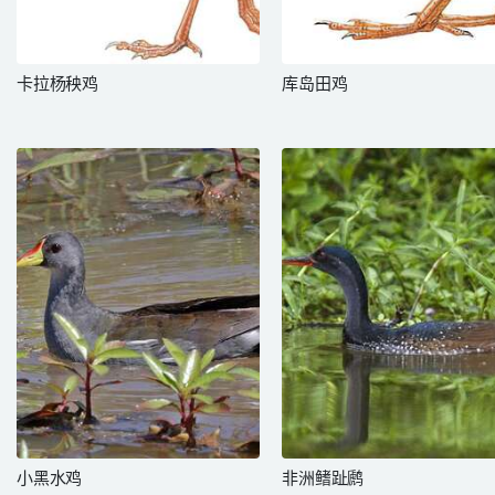
卡拉杨秧鸡
库岛田鸡
小黑水鸡
非洲鳍趾䴘