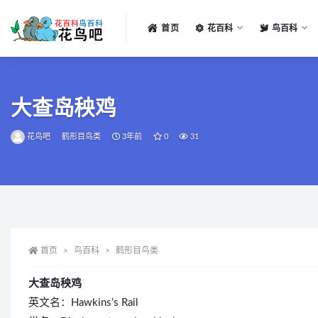
首页
花百科
鸟百科
全部
大查岛秧鸡
花鸟吧
鹤形目鸟类
3年前
0
31
首页
鸟百科
鹤形目鸟类
大查岛秧鸡
英文名：Hawkins’s Rail