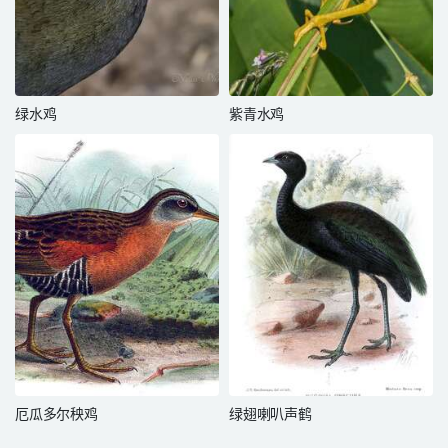
绿水鸡
紫青水鸡
厄瓜多尔秧鸡
绿翅喇叭声鹤