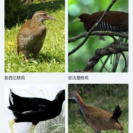
新西兰秧鸡
安达曼秧鸡