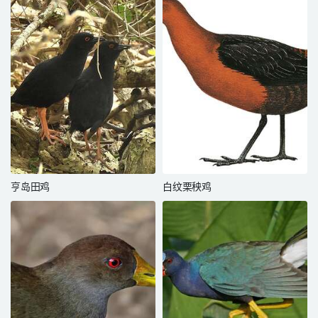
亨岛田鸡
白纹栗秧鸡