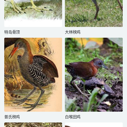
特岛骨顶
大林秧鸡
普氏秧鸡
白喉田鸡