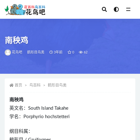
全部
南秧鸡
花鸟吧
鹤形目鸟类
3年前
0
62
首页
鸟百科
鹤形目鸟类
南秧鸡
英文名：South Island Takahe
学名：Porphyrio hochstetteri
纲目科属：
鹤形目 / Gruiformes