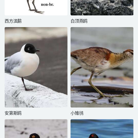
西方滨鹬
白顶燕鸥
安第斯鸥
小雉鸻