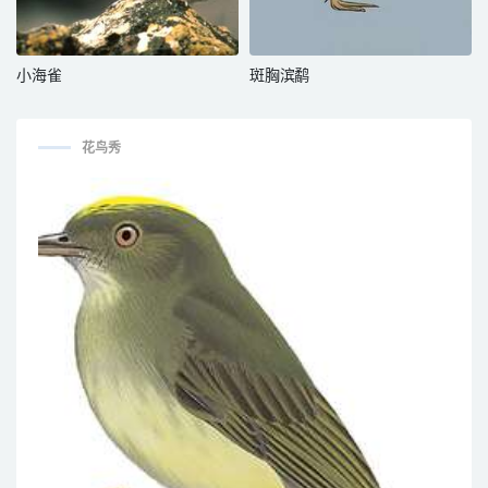
小海雀
斑胸滨鹬
花鸟秀