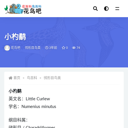
全部
小杓鹬
花鸟吧
鸻形目鸟类
3年前
0
74
首页
鸟百科
鸻形目鸟类
小杓鹬
英文名：Little Curlew
学名：Numenius minutus
纲目科属：
鸻形目 / Charadriiformes