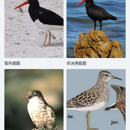
智利蛎鹬
非洲黑蛎鹬