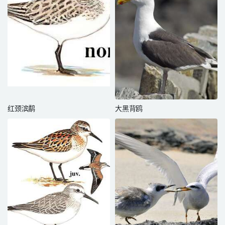
红颈滨鹬
大黑背鸥