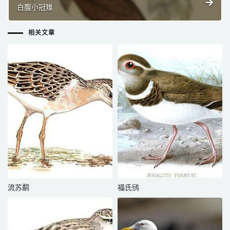
白腹小冠雉
相关文章
流苏鹬
福氏鸻