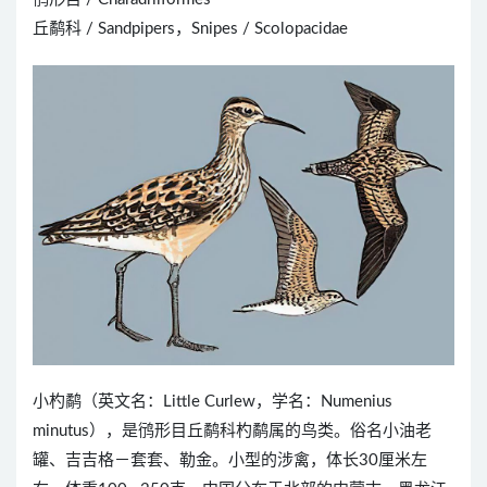
丘鹬科 / Sandpipers，Snipes / Scolopacidae
小杓鹬（英文名：Little Curlew，学名：Numenius
minutus），是鸻形目丘鹬科杓鹬属的鸟类。俗名小油老
罐、吉吉格－套套、勒金。小型的涉禽，体长30厘米左