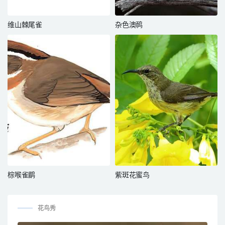
维山棘尾雀
杂色澳䴓
棕喉雀鹛
紫斑花蜜鸟
花鸟秀