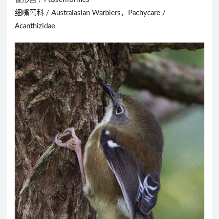
细嘴莺科 / Australasian Warblers，Pachycare /
Acanthizidae