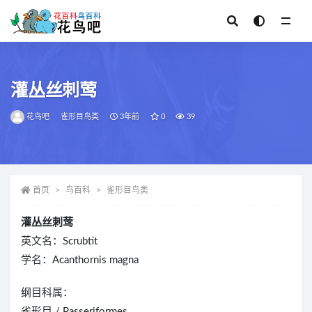
全部
灌丛丝刺莺
花鸟吧
雀形目鸟类
3年前
0
39
首页
鸟百科
雀形目鸟类
灌丛丝刺莺
英文名：Scrubtit
学名：Acanthornis magna
纲目科属：
雀形目 / Passeriformes