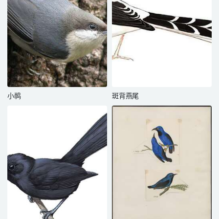
小䴓
斑背燕尾