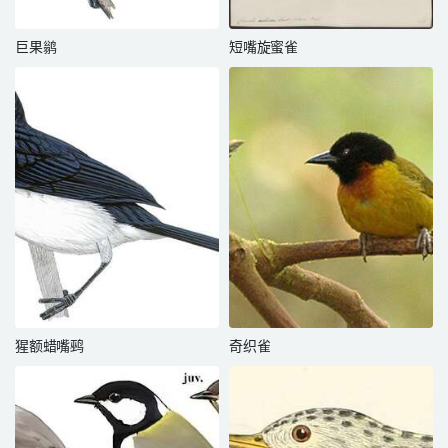
巨果鹟
短嘴旋蜜雀
猩额蜡嘴鹀
奇织雀