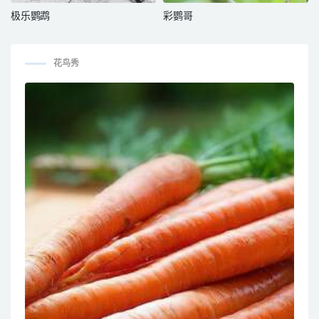
极乐鹦鹉
彩鹦哥
花鸟秀