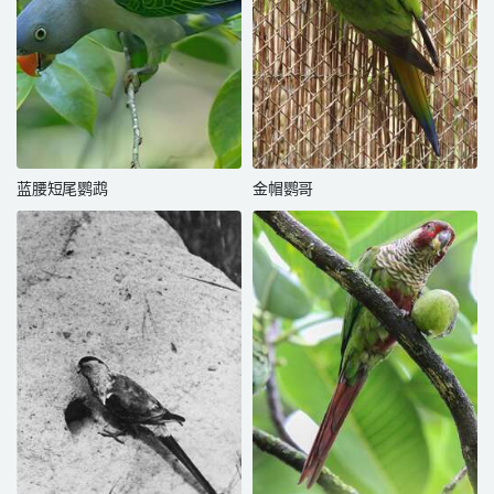
蓝腰短尾鹦鹉
金帽鹦哥