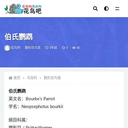
全部
伯氏鹦鹉
花鸟吧
鹦形目鸟类
3年前
0
80
首页
鸟百科
鹦形目鸟类
伯氏鹦鹉
英文名：Bourke’s Parrot
学名：Neopsephotus bourkii
纲目科属：
鹦形目 / Psittaciformes