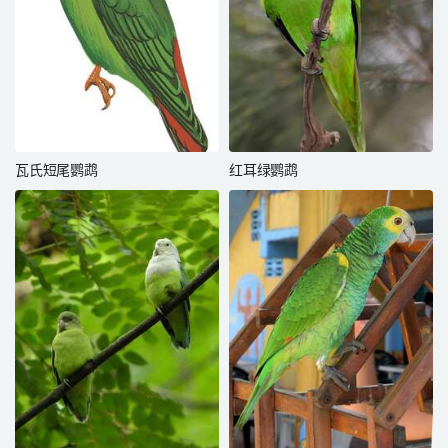
瓦氏短尾鹦鹉
红耳绿鹦鹉