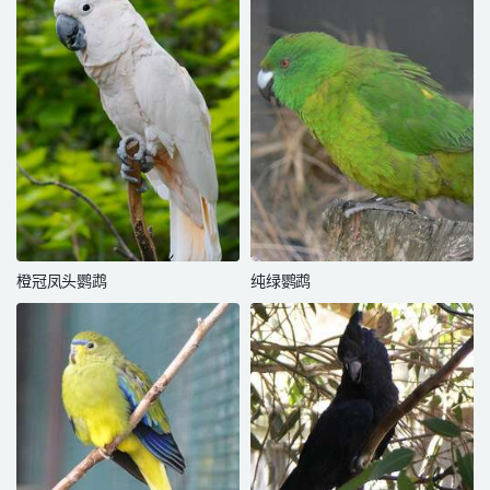
橙冠凤头鹦鹉
纯绿鹦鹉