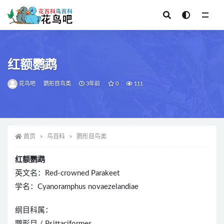
全部
红额鹦鹉
花鸟吧
鹦形目鸟类
3年前
0
111
首页
鸟百科
鹦形目鸟类
红额鹦鹉
英文名：Red-crowned Parakeet
学名：Cyanoramphus novaezelandiae
纲目科属：
鹦形目 / Psittaciformes