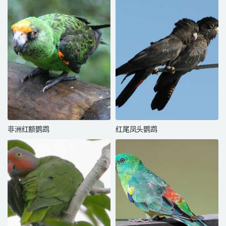
非洲红额鹦鹉
红尾凤头鹦鹉