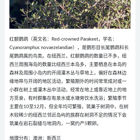
红额鹦鹉（英文名：Red-crowned Parakeet，学名：
Cyanoramphus novaezelandiae），是鹦形目长尾鹦鹉科长
尾鹦鹉属的鸟类。在纽西兰，红额鹦鹉的数量已不多，纽
西兰周围海岛的数量比纽西兰本岛多，主要栖息在本岛的
森林及周围小岛内的开阔灌木丛与草地上，偏好在森林边
缘地带与开阔的地区活动，繁殖期外的时间常常成对或一
小群在树上或灌木丛中活动，经常在地上或靠近地上的地
方觅食，有时群集在有泉水或水塘旁饮水洗浴；繁殖季节
主要在10至12月，但全年均可繁殖，筑巢于树洞中，在树
木较稀少的纽西兰邻近岛屿的族群在树洞不足的情况下会
筑巢在岩石裂缝与地洞内，一窝约产5颗卵。
地理分布：澳洲：新西兰