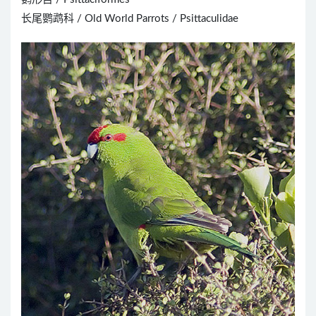
长尾鹦鹉科 / Old World Parrots / Psittaculidae