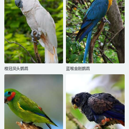
橙冠凤头鹦鹉
蓝喉金刚鹦鹉