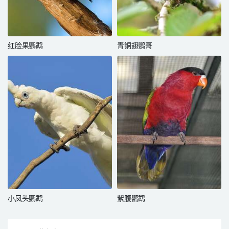
红脸果鹦鹉
青铜翅鹦哥
小凤头鹦鹉
紫腹鹦鹉