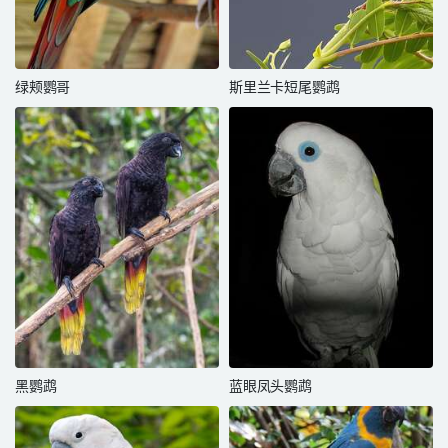
绿颊鹦哥
斯里兰卡短尾鹦鹉
黑鹦鹉
蓝眼凤头鹦鹉