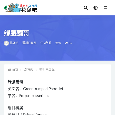
全部
绿腰鹦哥
花鸟吧
鹦形目鸟类
3年前
0
86
首页
鸟百科
鹦形目鸟类
绿腰鹦哥
英文名：Green-rumped Parrotlet
学名：Forpus passerinus
纲目科属：
鹦形目 / Psittaciformes