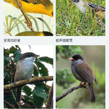
安哥拉织雀
蛙声扇尾莺