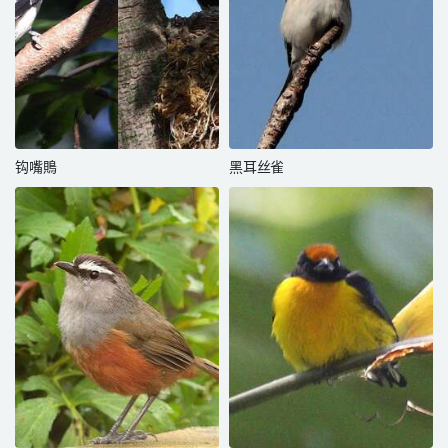
钩嘴鵙
黑耳丝雀