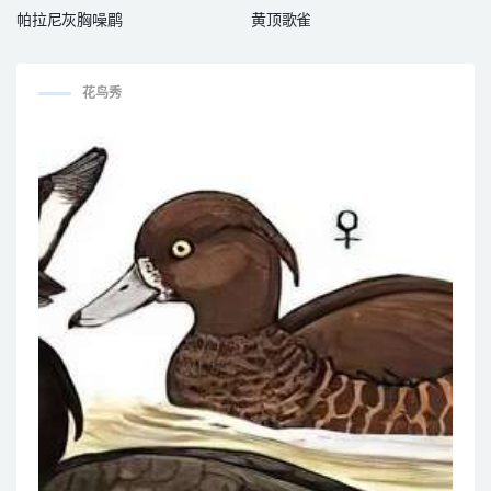
帕拉尼灰胸噪鹛
黄顶歌雀
花鸟秀