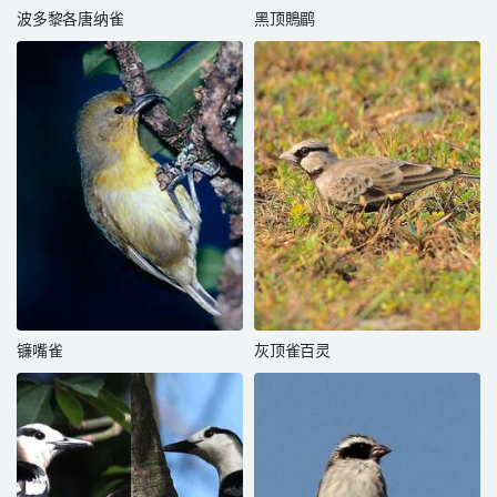
波多黎各唐纳雀
黑顶鵙鹛
镰嘴雀
灰顶雀百灵