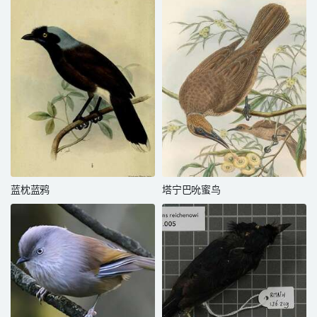
蓝枕蓝鸦
塔宁巴吮蜜鸟