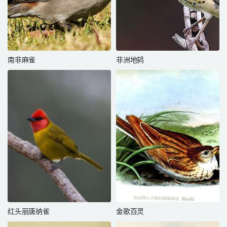
南非麻雀
非洲地鸫
红头丽唐纳雀
金歌百灵