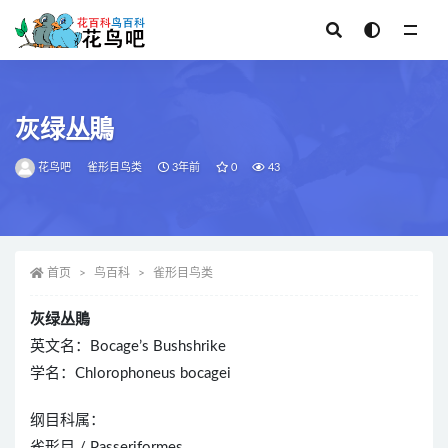
全部
灰绿丛鵙
花鸟吧
雀形目鸟类
3年前
0
43
首页
鸟百科
雀形目鸟类
灰绿丛鵙
英文名：Bocage’s Bushshrike
学名：Chlorophoneus bocagei
纲目科属：
雀形目 / Passeriformes