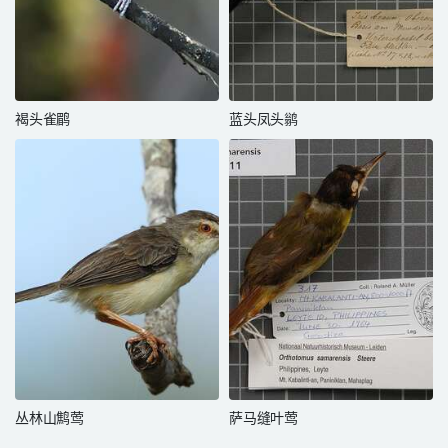
褐头雀鹛
蓝头凤头鹟
丛林山鹪莺
萨马缝叶莺