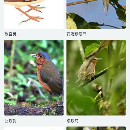
歌百灵
苍腹绣眼鸟
巨蚁鸫
暗蚁鸟