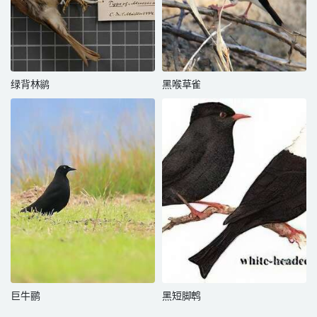
绿背林鹟
黑喉草雀
巨牛鹂
黑短脚鹎