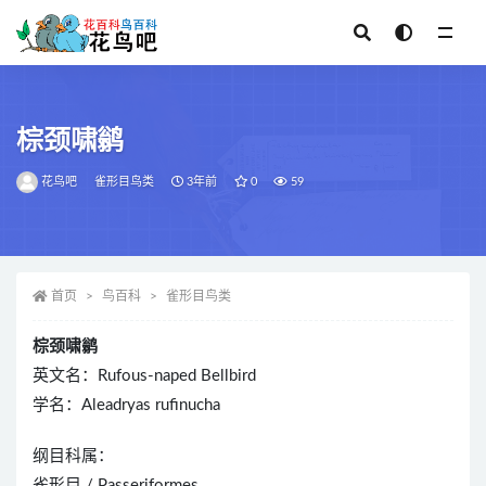
全部
棕颈啸鹟
花鸟吧
雀形目鸟类
3年前
0
59
首页
鸟百科
雀形目鸟类
棕颈啸鹟
英文名：Rufous-naped Bellbird
学名：Aleadryas rufinucha
纲目科属：
雀形目 / Passeriformes