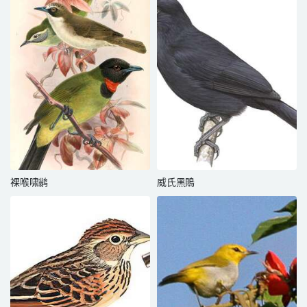
裸喉啸鹟
威氏黑鵙