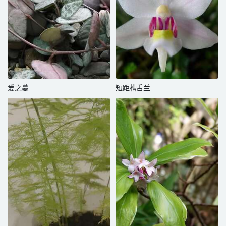
爱之蔓
短距槽舌兰