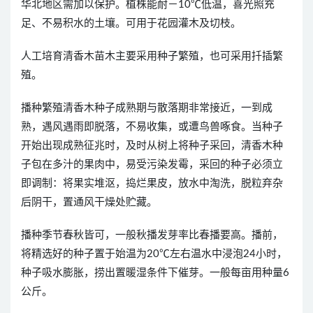
华北地区需加以保护。植株能耐－10℃低温，喜光照充
足、不易积水的土壤。可用于花园灌木及切枝。
人工培育清香木苗木主要采用种子繁殖，也可采用扦插繁
殖。
播种繁殖清香木种子成熟期与散落期非常接近，一到成
熟，遇风遇雨即脱落，不易收集，或遭鸟兽啄食。当种子
开始出现成熟征兆时，及时从树上将种子采回，清香木种
子包在多汁的果肉中，易受污染发霉，采回的种子必须立
即调制：将果实堆沤，捣烂果皮，放水中淘洗，脱粒弃杂
后阴干，置通风干燥处贮藏。
播种季节春秋皆可，一般秋播发芽率比春播要高。播前，
将精选好的种子置于始温为20℃左右温水中浸泡24小时，
种子吸水膨胀，捞出置暖湿条件下催芽。一般每亩用种量6
公斤。