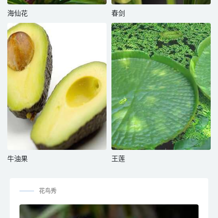
海仙花
春剑
牛油果
王莲
花鸟秀