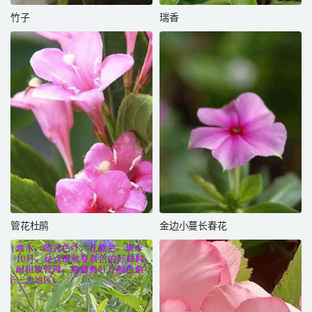
竹子
瑞香
管花杜鹃
金边小蔓长春花