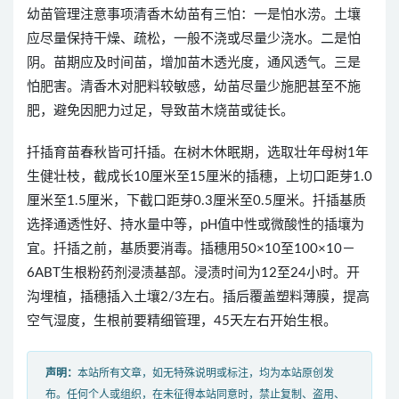
幼苗管理注意事项清香木幼苗有三怕：一是怕水涝。土壤
应尽量保持干燥、疏松，一般不浇或尽量少浇水。二是怕
阴。苗期应及时间苗，增加苗木透光度，通风透气。三是
怕肥害。清香木对肥料较敏感，幼苗尽量少施肥甚至不施
肥，避免因肥力过足，导致苗木烧苗或徒长。
扦插育苗春秋皆可扦插。在树木休眠期，选取壮年母树1年
生健壮枝，截成长10厘米至15厘米的插穗，上切口距芽1.0
厘米至1.5厘米，下截口距芽0.3厘米至0.5厘米。扦插基质
选择通透性好、持水量中等，pH值中性或微酸性的插壤为
宜。扦插之前，基质要消毒。插穗用50×10至100×10－
6ABT生根粉药剂浸渍基部。浸渍时间为12至24小时。开
沟埋植，插穗插入土壤2/3左右。插后覆盖塑料薄膜，提高
空气湿度，生根前要精细管理，45天左右开始生根。
声明：
本站所有文章，如无特殊说明或标注，均为本站原创发
布。任何个人或组织，在未征得本站同意时，禁止复制、盗用、