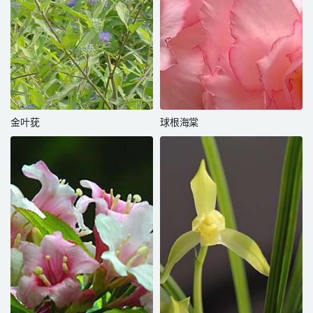
金叶莸
球根海棠