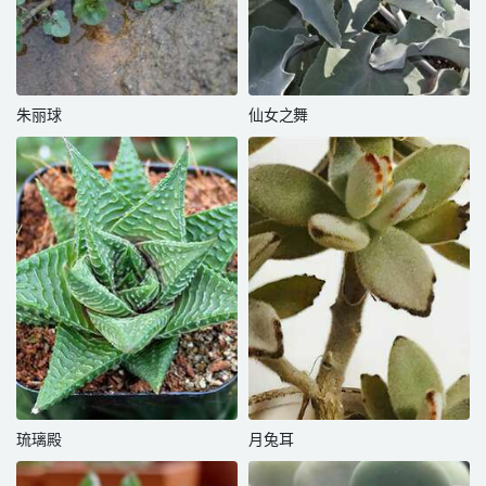
朱丽球
仙女之舞
琉璃殿
月兔耳