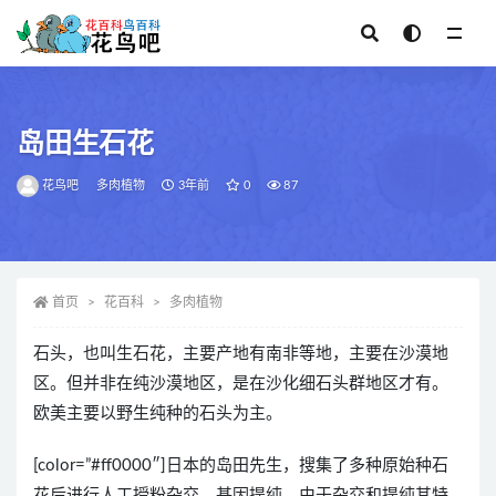
全部
岛田生石花
花鸟吧
多肉植物
3年前
0
87
首页
花百科
多肉植物
石头，也叫生石花，主要产地有南非等地，主要在沙漠地
区。但并非在纯沙漠地区，是在沙化细石头群地区才有。
欧美主要以野生纯种的石头为主。
[color=”#ff0000″]日本的岛田先生，搜集了多种原始种石
花后进行人工授粉杂交。基因提纯。由于杂交和提纯其特