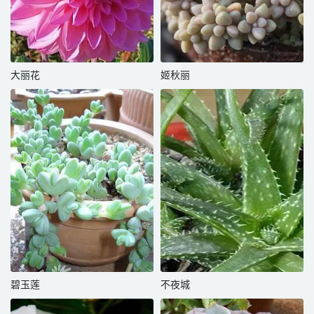
大丽花
姬秋丽
碧玉莲
不夜城