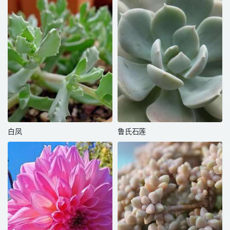
白凤
鲁氏石莲