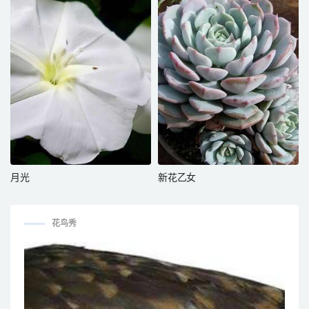
月光
新花乙女
花鸟秀