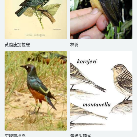
黄腹唐加拉雀
林鸲
栗腹丽椋鸟
黄嘴朱顶雀