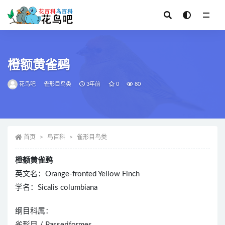
全部
橙额黄雀鹀
花鸟吧
雀形目鸟类
3年前
0
80
首页
鸟百科
雀形目鸟类
橙额黄雀鹀
英文名：Orange-fronted Yellow Finch
学名：Sicalis columbiana
纲目科属：
雀形目 / Passeriformes