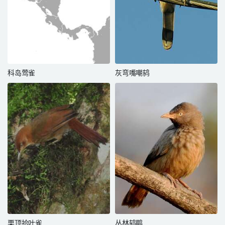
科岛莺雀
灰弯嘴嘲鸫
栗顶拾叶雀
丛林鸫鹛