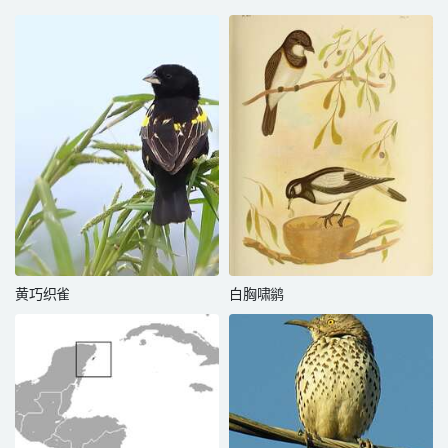
黄巧织雀
白胸啸鹟