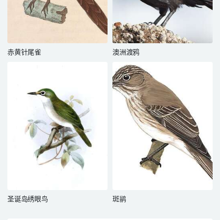
赤黄针尾雀
澳洲渡鸦
圣诞岛绣眼鸟
斑鹟