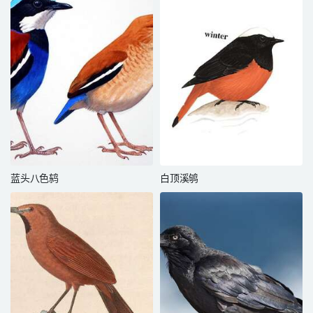
蓝头八色鸫
白顶溪鸲