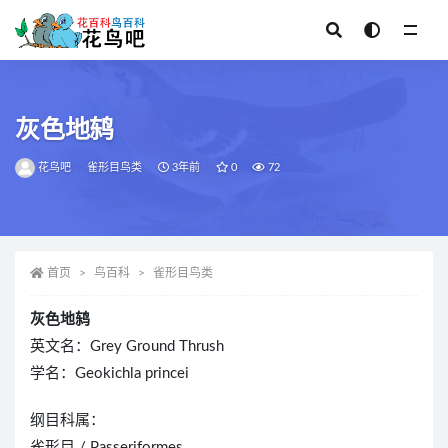
全部
灰色地鸫
花鸟吧
雀形目鸟类
3年前
0
72
首页
鸟百科
雀形目鸟类
灰色地鸫
英文名：Grey Ground Thrush
学名：Geokichla princei
纲目科属：
雀形目 / Passeriformes