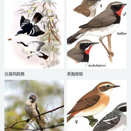
白眉鸣鹃鵙
黑胸歌鸲