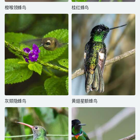
橙喉领蜂鸟
桂红蜂鸟
灰颏隐蜂鸟
黄翅星额蜂鸟