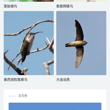
栗胁蜂鸟
紫额辉蜂鸟
墨西哥剪尾蜂鸟
大金丝燕
花鸟秀