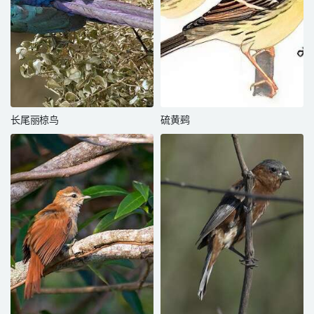
长尾丽椋鸟
硫黄鹀