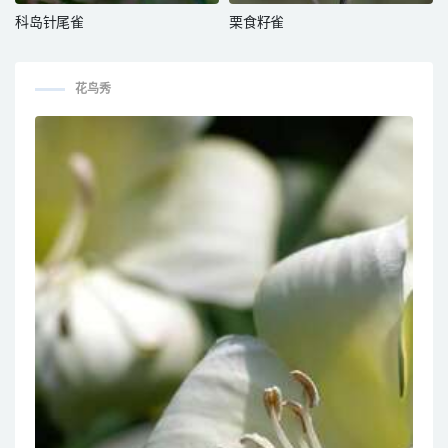
科岛针尾雀
栗食籽雀
花鸟秀