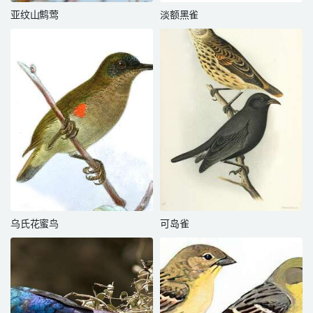
亚纹山鹪莺
淡额黑雀
乌氏花蜜鸟
可岛雀