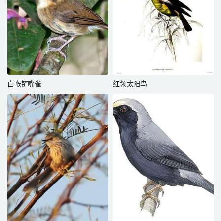
白喉铲嘴雀
红领太阳鸟