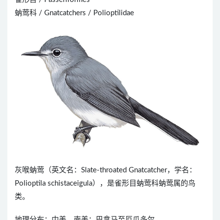
蚋莺科 / Gnatcatchers / Polioptilidae
灰喉蚋莺（英文名：Slate-throated Gnatcatcher，学名：
Polioptila schistaceigula），是雀形目蚋莺科蚋莺属的鸟
类。
地理分布：中美，南美：巴拿马至厄瓜多尔