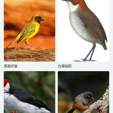
黑额织雀
白喉蚁鸫