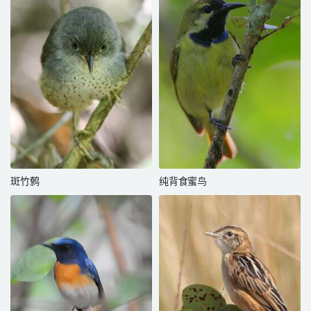
斑竹鹩
纯背食蜜鸟