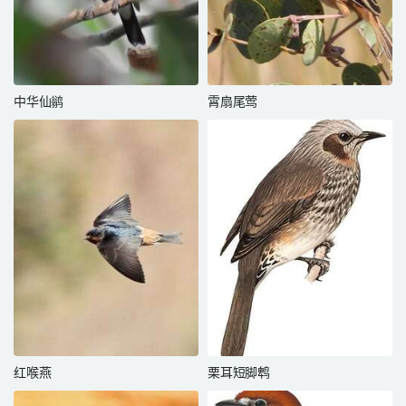
中华仙鹟
霄扇尾莺
红喉燕
栗耳短脚鹎