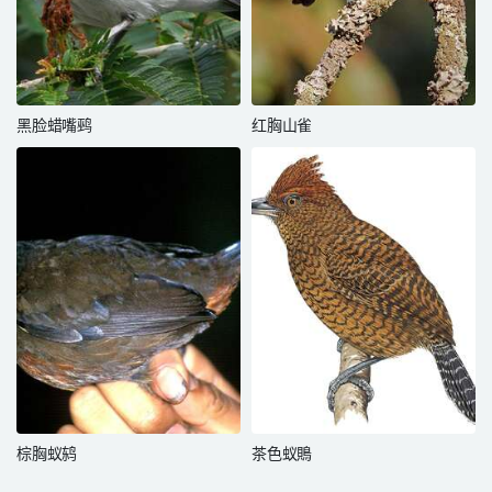
黑脸蜡嘴鹀
红胸山雀
棕胸蚁鸫
茶色蚁鵙