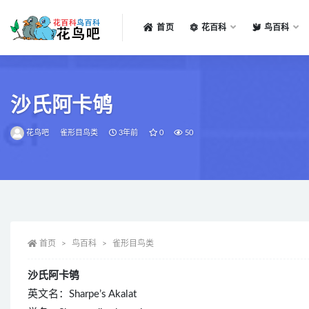
首页
花百科
鸟百科
全部
沙氏阿卡鸲
花鸟吧
雀形目鸟类
3年前
0
50
首页
鸟百科
雀形目鸟类
沙氏阿卡鸲
英文名：Sharpe’s Akalat