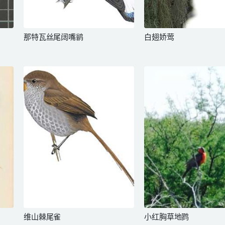
那特瓦丝尾阔嘴鹟
白翅娇莺
维山棘尾雀
小红胸草地鹨