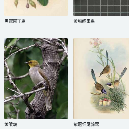
黑冠园丁鸟
黄胸啄果鸟
黄喉鹎
紫冠细尾鹩莺