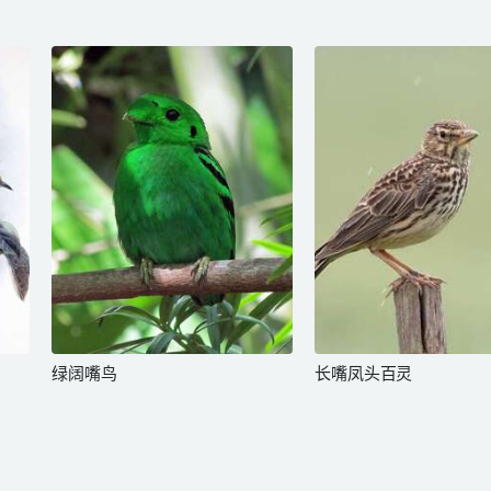
绿阔嘴鸟
长嘴凤头百灵