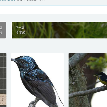
篇
下一篇
鸟
浮水蕨