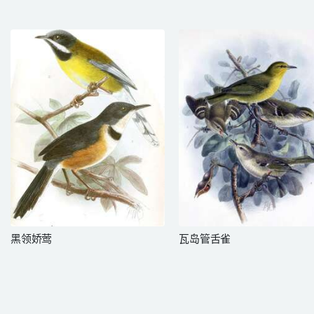
黑领娇莺
瓦岛管舌雀