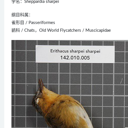
学名：Sheppardia sharpei
纲目科属：
雀形目 / Passeriformes
鹟科 / Chats，Old World Flycatchers / Muscicapidae