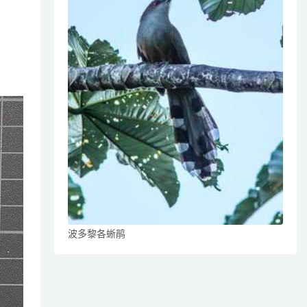
波多黎各蜥鹃