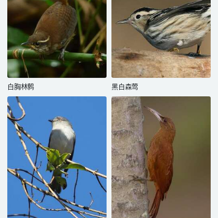
白胸林鹩
黑白森莺