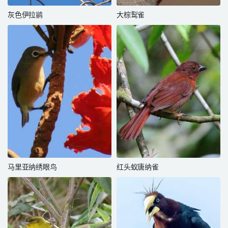
灰色伊拉鹟
大棕䴕雀
马里亚纳绣眼鸟
红头蚁唐纳雀