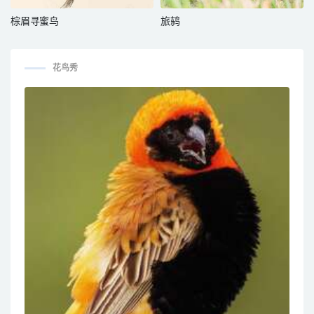
棕眉寻蜜鸟
旅鸫
花鸟秀