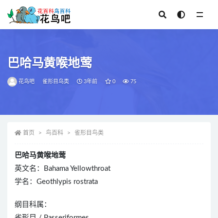
全部
巴哈马黄喉地莺
花鸟吧
雀形目鸟类
3年前
0
75
首页
鸟百科
雀形目鸟类
巴哈马黄喉地莺
英文名：Bahama Yellowthroat
学名：Geothlypis rostrata
纲目科属：
雀形目 / Passeriformes