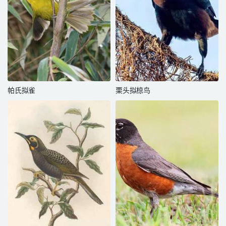
帕氏拟雀
栗头拟椋鸟