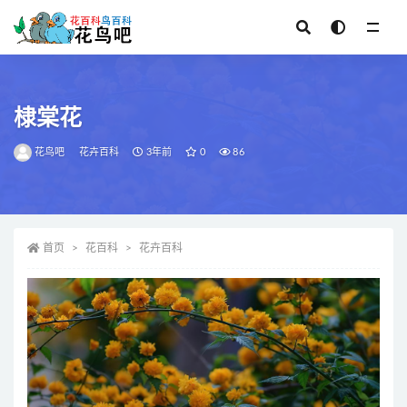
全部
棣棠花
花鸟吧
花卉百科
3年前
0
86
首页
花百科
花卉百科