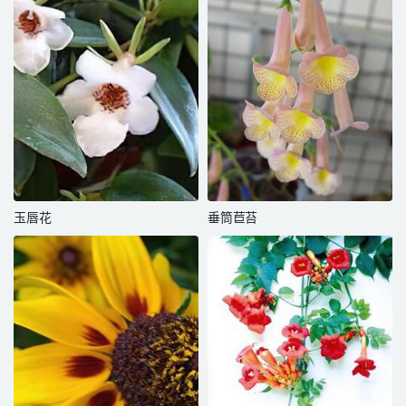
玉唇花
垂筒苣苔