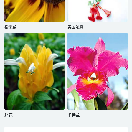
松果菊
美国凌霄
虾花
卡特兰