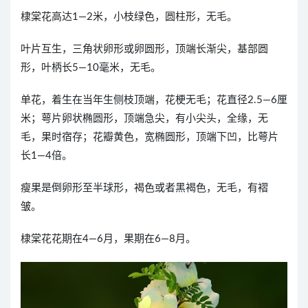
棣棠花高达1—2米，小枝绿色，圆柱形，无毛。
叶片互生，三角状卵形或卵圆形，顶端长渐尖，基部圆
形，叶柄长5—10毫米，无毛。
单花，着生在当年生侧枝顶端，花梗无毛；花直径2.5—6厘
米；萼片卵状椭圆形，顶端急尖，有小尖头，全缘，无
毛，果时宿存；花瓣黄色，宽椭圆形，顶端下凹，比萼片
长1—4倍。
瘦果是倒卵形至半球形，褐色或者黑褐色，无毛，有褶
皱。
棣棠花花期在4—6月，果期在6—8月。