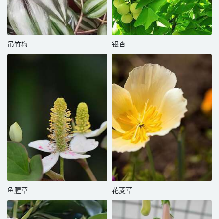
吊竹梅
银杏
鱼腥草
花菱草