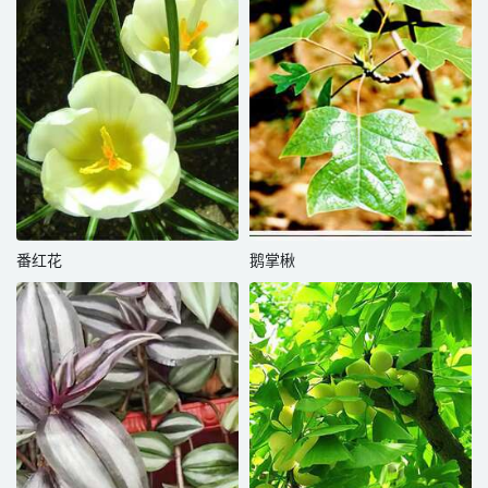
番红花
鹅掌楸