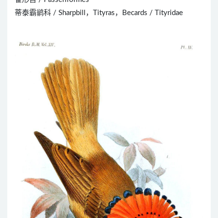
蒂泰霸鹟科 / Sharpbill，Tityras，Becards / Tityridae