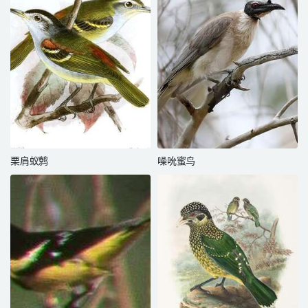
栗肩蚁鹩
噪吮蜜鸟