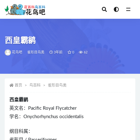
全部
西皇霸鹟
花鸟吧
雀形目鸟类
3年前
0
62
首页
鸟百科
雀形目鸟类
西皇霸鹟
英文名：Pacific Royal Flycatcher
学名：Onychorhynchus occidentalis
纲目科属：
雀形目 / Passeriformes