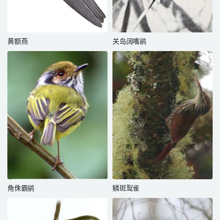
黄额燕
关岛阔嘴鹟
角侏霸鹟
鳞斑䴕雀