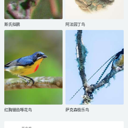
斯氏拟鹂
阿法园丁鸟
红胸锯齿啄花鸟
萨克森极乐鸟