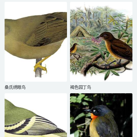
桑氏绣眼鸟
褐色园丁鸟