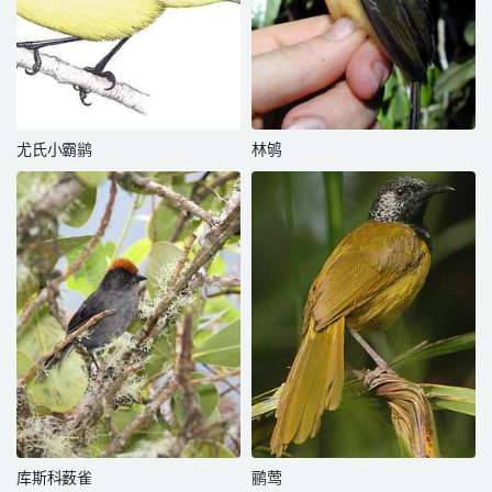
尤氏小霸鹟
林鸲
库斯科薮雀
鹂莺