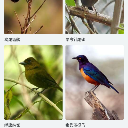
鸡尾霸鹟
栗喉针尾雀
绿唐纳雀
希氏丽椋鸟