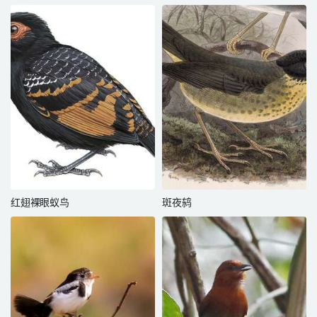
红翅裸眼蚁鸟
斑夜鸫