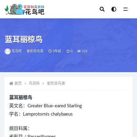
全部
蓝耳丽椋鸟
花鸟吧
雀形目鸟类
3年前
0
125
首页
鸟百科
雀形目鸟类
蓝耳丽椋鸟
英文名：Greater Blue-eared Starling
学名：Lamprotornis chalybaeus
纲目科属：
雀形目 / Passeriformes