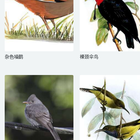
杂色噪鹛
裸颈伞鸟