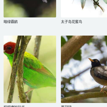
暗绿霸鹟
太子岛花蜜鸟