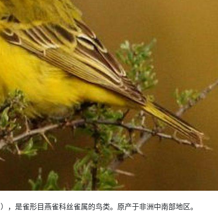
aviventris），是雀形目燕雀科丝雀属的鸟类。原产于非洲中南部地区。