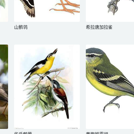
山鹡鸰
希拉唐加拉雀