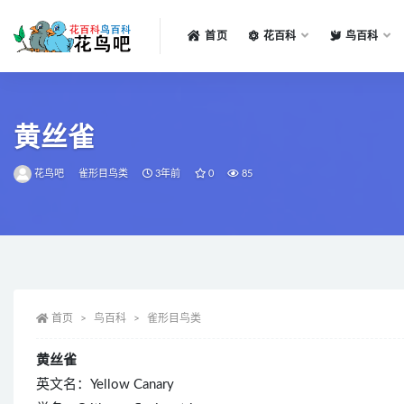
首页
花百科
鸟百科
全部
黄丝雀
花鸟吧
雀形目鸟类
3年前
0
85
首页
鸟百科
雀形目鸟类
黄丝雀
英文名：Yellow Canary