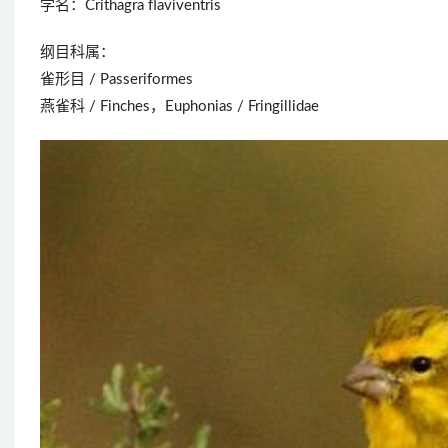
学名：Crithagra flaviventris
纲目科属：
雀形目 / Passeriformes
燕雀科 / Finches，Euphonias / Fringillidae