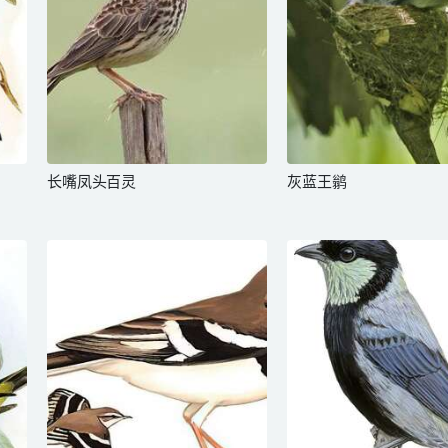
长嘴凤头百灵
灰蓝王鹟