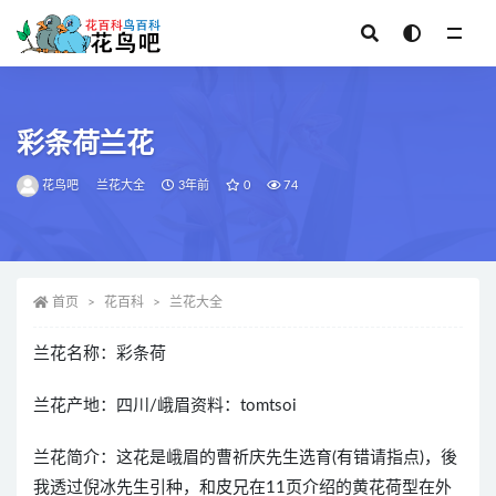
全部
彩条荷兰花
花鸟吧
兰花大全
3年前
0
74
首页
花百科
兰花大全
兰花名称：彩条荷
兰花产地：四川/峨眉资料：tomtsoi
兰花简介：这花是峨眉的曹祈庆先生选育(有错请指点)，後
我透过倪冰先生引种，和皮兄在11页介绍的黄花荷型在外