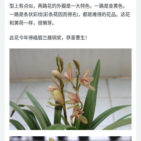
型上有点似，两路花的外瓣是一大特色，一路是金黄色，
一路是条状彩纹(彩条荷因而得名)，都是难得的花品。这花
和黄荷一样，很懒芽。
此花今年得峨眉兰展铜奖，恭喜曹生！