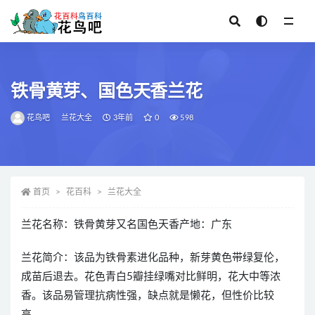
全部
铁骨黄芽、国色天香兰花
花鸟吧
兰花大全
3年前
0
598
首页
花百科
兰花大全
兰花名称：铁骨黄芽又名国色天香产地：广东
兰花简介：该品为铁骨素进化品种，新芽黄色带绿复伦，
成苗后退去。花色青白5瓣挂绿嘴对比鲜明，花大中等浓
香。该品易管理抗病性强，缺点就是懒花，但性价比较
高。