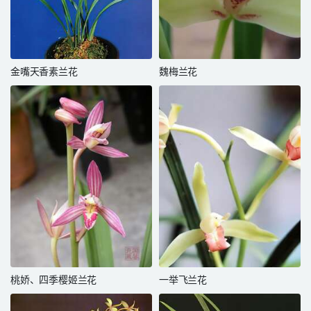
金嘴天香素兰花
魏梅兰花
桃娇、四季樱姬兰花
一举飞兰花