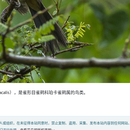
mystacalis），是雀形目雀鹀科珀卡雀鹀属的鸟类。
人或组织，在未征得本站同意时，禁止复制、盗用、采集、发布本站内容到任何网站