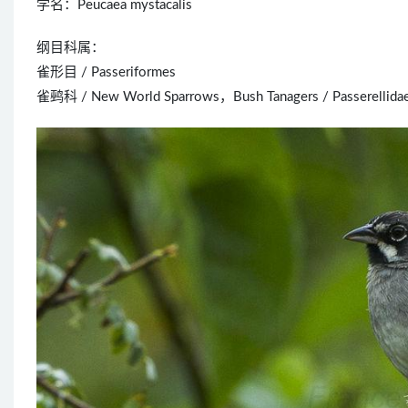
学名：Peucaea mystacalis
纲目科属：
雀形目 / Passeriformes
雀鹀科 / New World Sparrows，Bush Tanagers / Passerellida