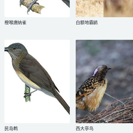
橙喉唐纳雀
白额地霸鹟
民岛鹎
西大亭鸟