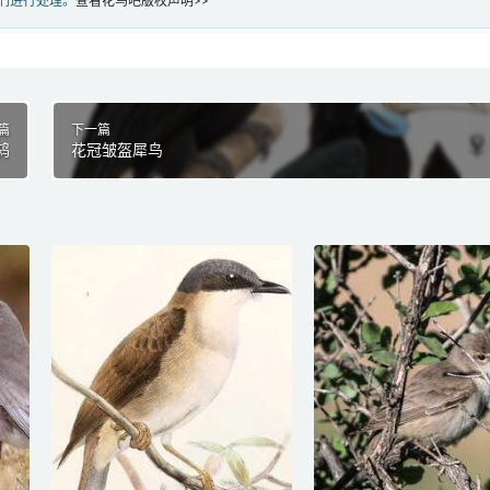
们进行处理。
查看花鸟吧版权声明>>
篇
下一篇
鸫
花冠皱盔犀鸟