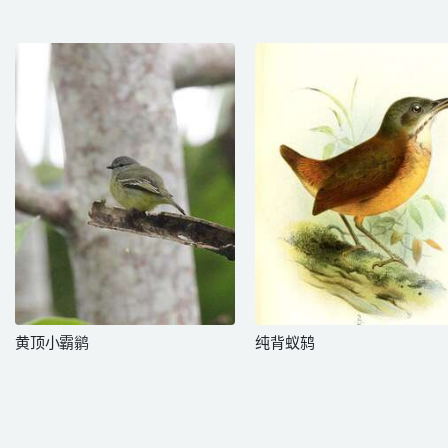
黄顶小霸鹟
纯背蚁鸫