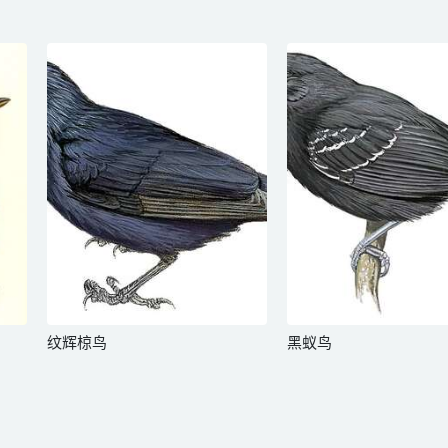
纹辉椋鸟
黑蚁鸟