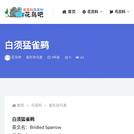
首页
花百科
鸟百科
全部
白须猛雀鹀
花鸟吧
雀形目鸟类
3年前
0
63
首页
鸟百科
雀形目鸟类
白须猛雀鹀
英文名：Bridled Sparrow