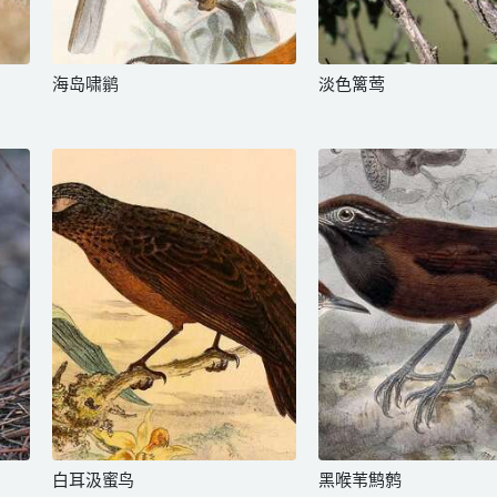
海岛啸鹟
淡色篱莺
白耳汲蜜鸟
黑喉苇鹪鹩