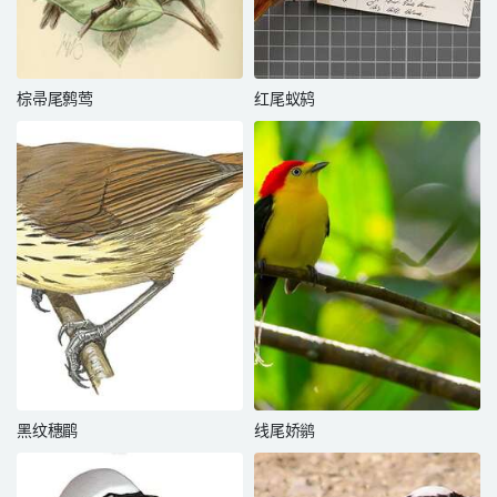
棕帚尾鹩莺
红尾蚁鸫
黑纹穗鹛
线尾娇鹟