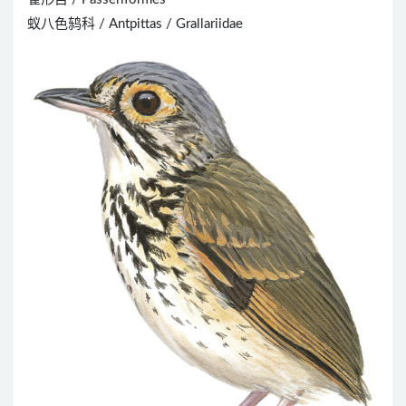
蚁八色鸫科 / Antpittas / Grallariidae