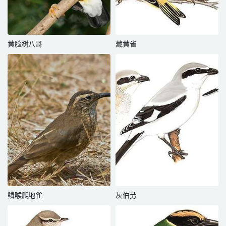
黄脸树八哥
藏黄雀
鳞喉爬地雀
灰伯劳