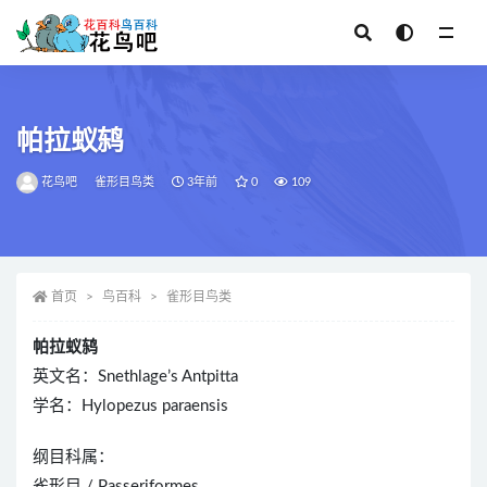
全部
帕拉蚁鸫
花鸟吧
雀形目鸟类
3年前
0
109
首页
鸟百科
雀形目鸟类
帕拉蚁鸫
英文名：Snethlage’s Antpitta
学名：Hylopezus paraensis
纲目科属：
雀形目 / Passeriformes