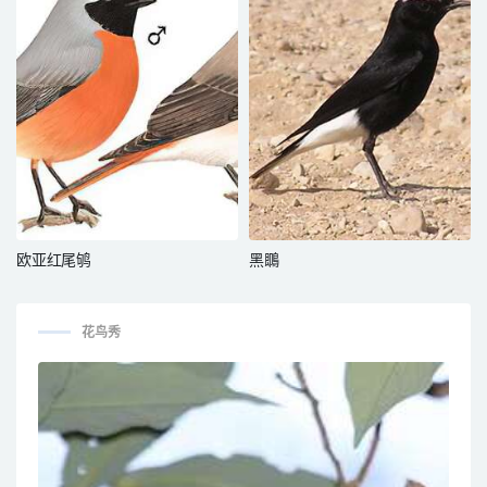
欧亚红尾鸲
黑䳭
花鸟秀