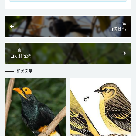
上一篇
白领椋鸟
下一篇
白须猛雀鹀
相关文章