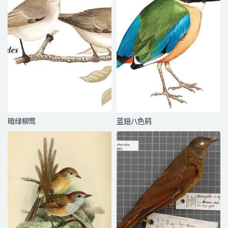
暗绿柳莺
蓝翅八色鸫