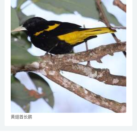
黄翅酋长鹂