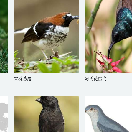
栗枕燕尾
阿氏花蜜鸟