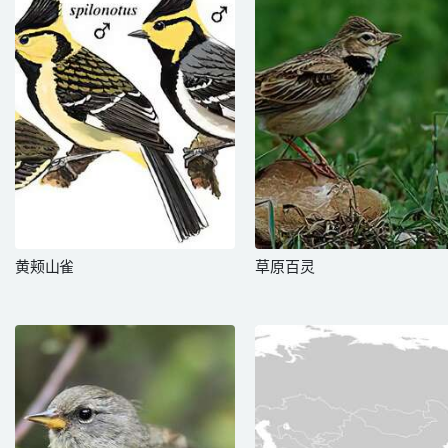
黄颊山雀
草原百灵