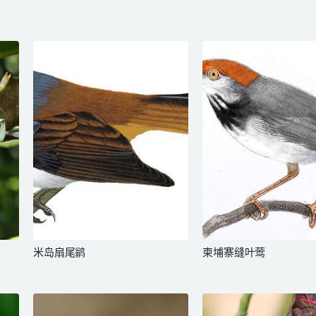
米岛扇尾鹟
柬埔寨缝叶莺