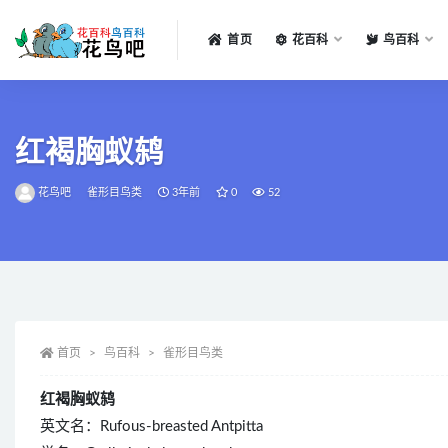
首页
花百科
鸟百科
全部
红褐胸蚁鸫
花鸟吧
雀形目鸟类
3年前
0
52
首页
鸟百科
雀形目鸟类
红褐胸蚁鸫
英文名：Rufous-breasted Antpitta