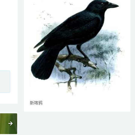
、
新喀鸦