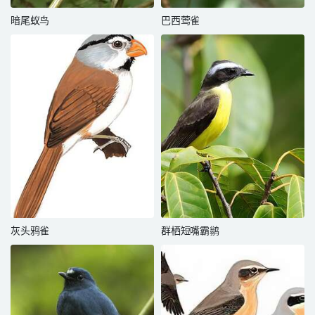
暗尾蚁鸟
巴西莺雀
灰头鸦雀
群栖短嘴霸鹟