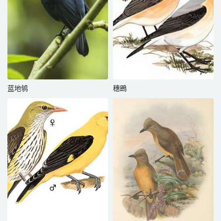
蓝地鸲
穗鵖