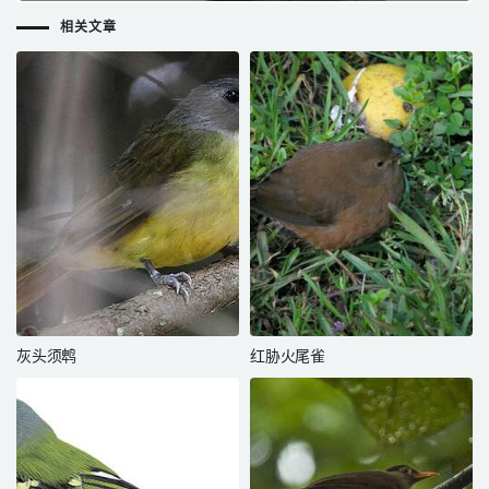
相关文章
灰头须鹎
红胁火尾雀