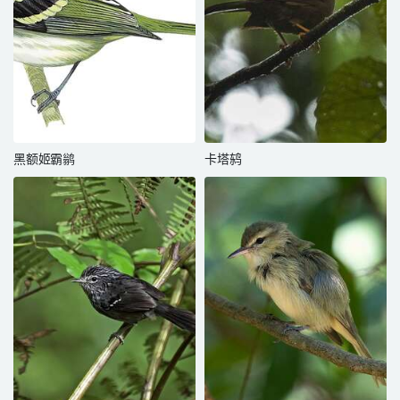
黑额姬霸鹟
卡塔鸫