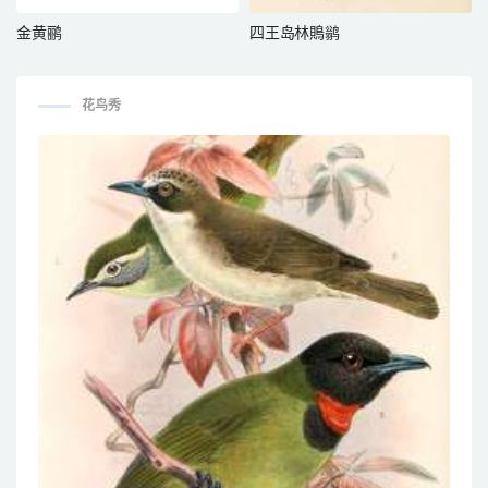
金黄鹂
四王岛林鵙鹟
花鸟秀