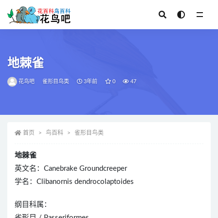
全部
地棘雀
花鸟吧
雀形目鸟类
3年前
0
47
首页
鸟百科
雀形目鸟类
地棘雀
英文名：Canebrake Groundcreeper
学名：Clibanornis dendrocolaptoides
纲目科属：
雀形目 / Passeriformes