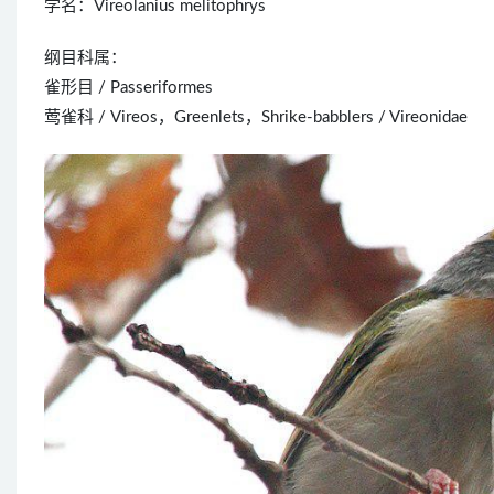
学名：Vireolanius melitophrys
纲目科属：
雀形目 / Passeriformes
莺雀科 / Vireos，Greenlets，Shrike-babblers / Vireonidae