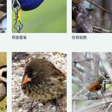
辉旋蜜雀
纹背蚁鹩