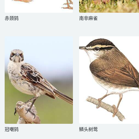
赤颈鸫
南非麻雀
冠嘲鸫
鳞头树莺