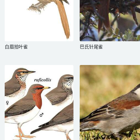
白眉拾叶雀
巴氏针尾雀