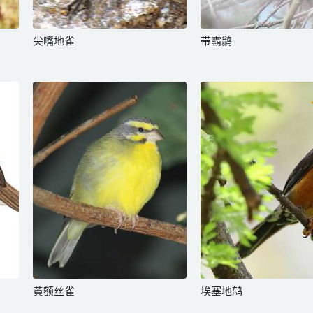
尖嘴地雀
带霸鹟
黄额丝雀
埃塞地鸫