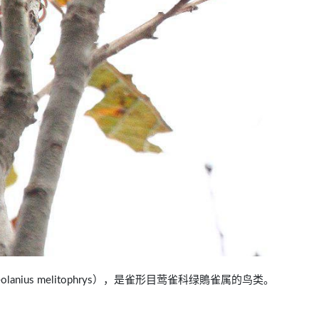
ireolanius melitophrys），是雀形目莺雀科绿鵙雀属的鸟类。