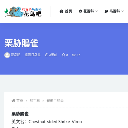
首页
花百科
鸟百科
全部
栗胁鵙雀
花鸟吧
雀形目鸟类
3年前
0
47
首页
鸟百科
雀形目鸟类
栗胁鵙雀
英文名：Chestnut-sided Shrike-Vireo