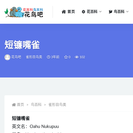
首页
花百科
鸟百科
全部
短镰嘴雀
花鸟吧
雀形目鸟类
3年前
0
102
首页
鸟百科
雀形目鸟类
短镰嘴雀
英文名：Oahu Nukupuu