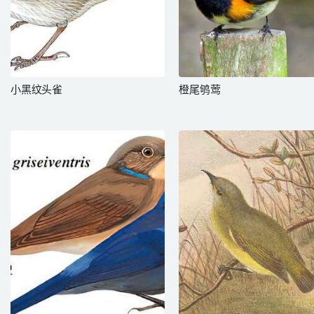
小黑纹头雀
橙尾鸲莺