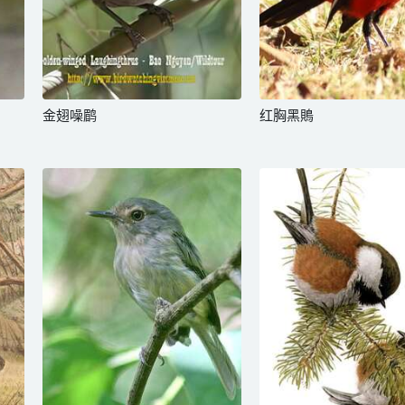
金翅噪鹛
红胸黑鵙