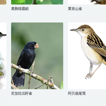
黄胸哑霸鹟
栗背山雀
尼加拉瓜籽雀
阿贝扇尾莺