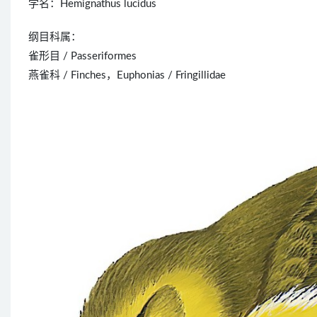
学名：Hemignathus lucidus
纲目科属：
雀形目 / Passeriformes
燕雀科 / Finches，Euphonias / Fringillidae