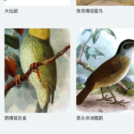
大仙鹟
侏弯嘴吸蜜鸟
鹦嘴管舌雀
黑头非洲雅鹛