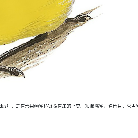
us lucidus），是雀形目燕雀科镰嘴雀属的鸟类。短镰嘴雀，雀形目，管舌