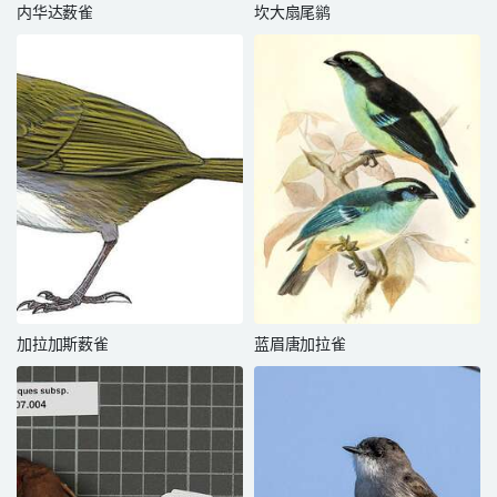
内华达薮雀
坎大扇尾鹟
加拉加斯薮雀
蓝眉唐加拉雀