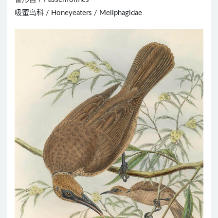
吸蜜鸟科 / Honeyeaters / Meliphagidae