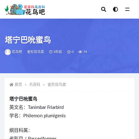
全部
塔宁巴吮蜜鸟
花鸟吧
雀形目鸟类
3年前
0
74
首页
鸟百科
雀形目鸟类
塔宁巴吮蜜鸟
英文名：Tanimbar Friarbird
学名：Philemon plumigenis
纲目科属：
雀形目 / Passeriformes