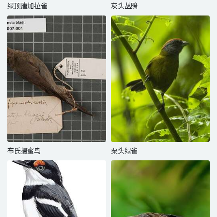
绿顶唐加拉雀
灰头丛鵙
布氏摄蜜鸟
栗头绿雀