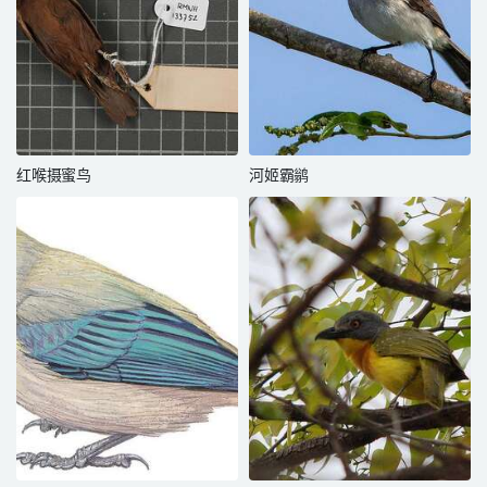
红喉摄蜜鸟
河姬霸鹟