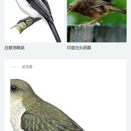
白额饰眼鹟
印度白头鸫鹛
花鸟秀