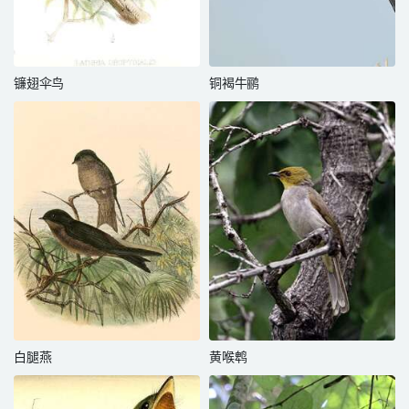
镰翅伞鸟
铜褐牛鹂
白腿燕
黄喉鹎