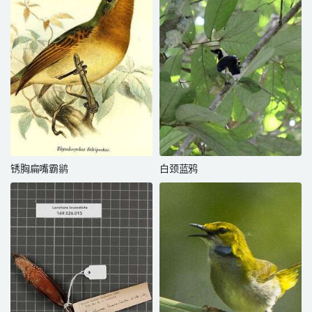
锈胸扁嘴霸鹟
白颈蓝鸦