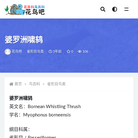
全部
婆罗洲啸鸫
花鸟吧
雀形目鸟类
3年前
0
106
首页
鸟百科
雀形目鸟类
婆罗洲啸鸫
英文名：Bornean Whistling Thrush
学名：Myophonus borneensis
纲目科属：
雀形目 / Passeriformes