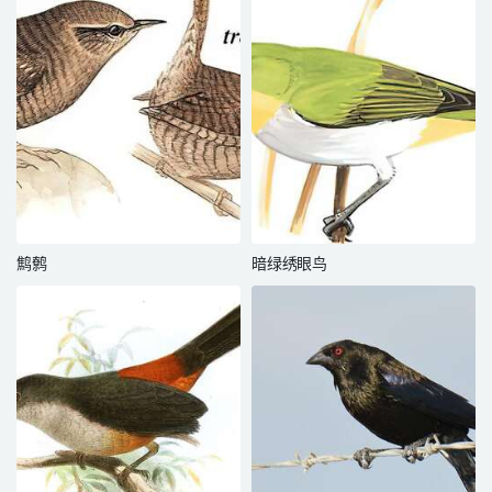
鹪鹩
暗绿绣眼鸟