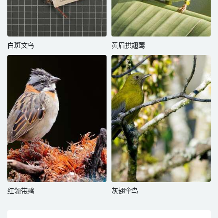
白斑文鸟
黄眉拱翅莺
红领带鹀
灰翅伞鸟