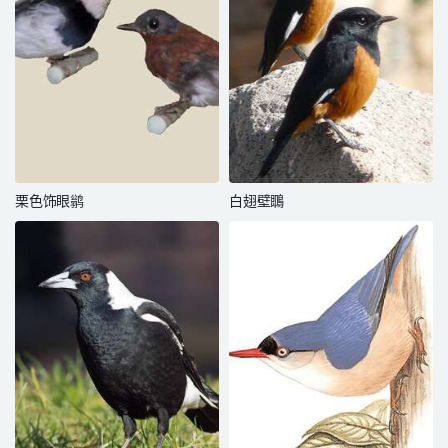
栗色饰眼鹟
白翅壁䳭