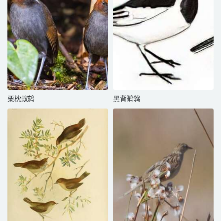
栗枕蚁鸫
黑背鹡鸰