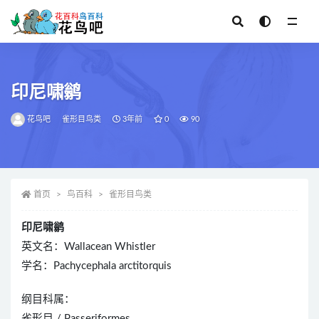
全部
印尼啸鹟
花鸟吧
雀形目鸟类
3年前
0
90
首页
鸟百科
雀形目鸟类
印尼啸鹟
英文名：Wallacean Whistler
学名：Pachycephala arctitorquis
纲目科属：
雀形目 / Passeriformes