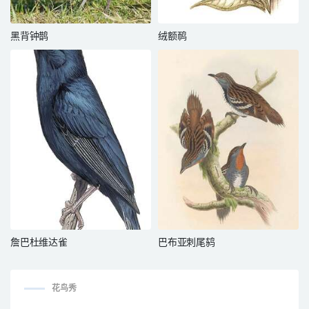
黑背钟鹊
绒额䴓
詹巴杜维达雀
巴布亚刺尾鸫
花鸟秀