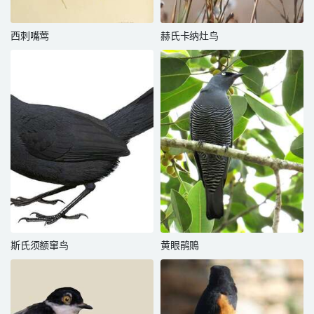
西刺嘴莺
赫氏卡纳灶鸟
斯氏须额窜鸟
黄眼鹃鵙