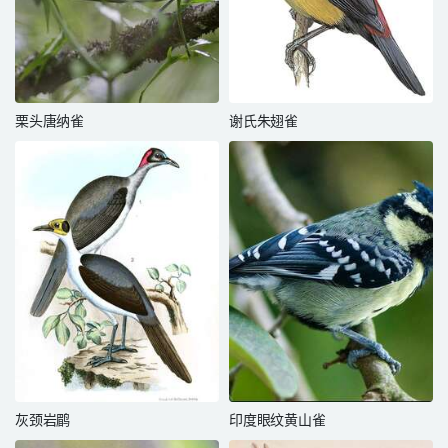
栗头唐纳雀
谢氏朱翅雀
灰颈岩鹛
印度眼纹黄山雀