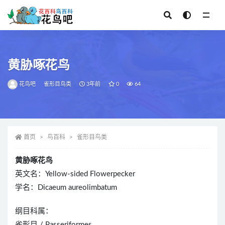
全部
黄胁啄花鸟
花鸟吧
雀形目鸟类
3年前
0
64
首页
鸟百科
雀形目鸟类
黄胁啄花鸟
英文名：Yellow-sided Flowerpecker
学名：Dicaeum aureolimbatum
纲目科属：
雀形目 / Passeriformes