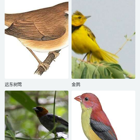
远东树莺
金鹨