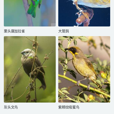
栗头唐加拉雀
大管鸹
灰头文鸟
紫颊纹吸蜜鸟