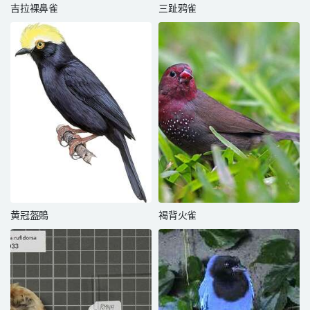
吉拉裸鼻雀
三趾鸦雀
黄冠盔鵙
褐背火雀