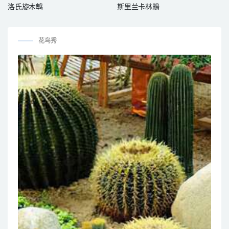
洛氏旋木鹎
斯里兰卡林鵙
花鸟秀