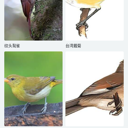
纹头䴕雀
台湾戴菊