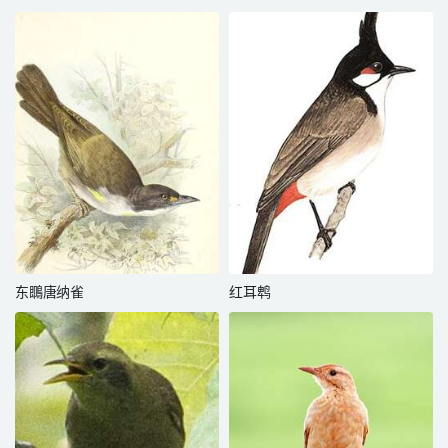
东䳭唐纳雀
红耳鹎