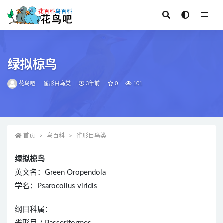
全部
绿拟椋鸟
花鸟吧
雀形目鸟类
3年前
0
101
首页
鸟百科
雀形目鸟类
绿拟椋鸟
英文名：Green Oropendola
学名：Psarocolius viridis
纲目科属：
雀形目 / Passeriformes