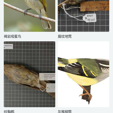
褐岩吸蜜鸟
眉纹地莺
纹胸鹎
灰喉柳莺