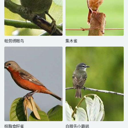
帕劳绣眼鸟
集木雀
棕胸食籽雀
白眼先小霸鹟