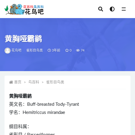
全部
黄胸哑霸鹟
花鸟吧
雀形目鸟类
3年前
0
74
首页
鸟百科
雀形目鸟类
黄胸哑霸鹟
英文名：Buff-breasted Tody-Tyrant
学名：Hemitriccus mirandae
纲目科属：
雀形目 / Passeriformes