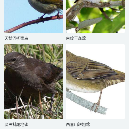
天鹅河抚蜜鸟
白纹王森莺
淡黑抖尾地雀
西喜山短翅莺