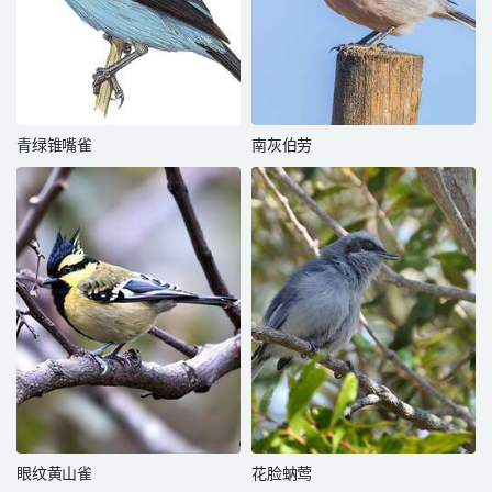
青绿锥嘴雀
南灰伯劳
眼纹黄山雀
花脸蚋莺