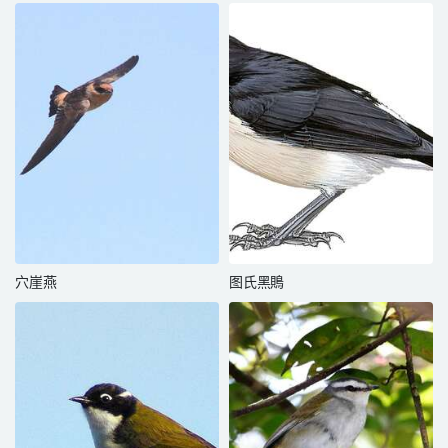
穴崖燕
图氏黑鵙