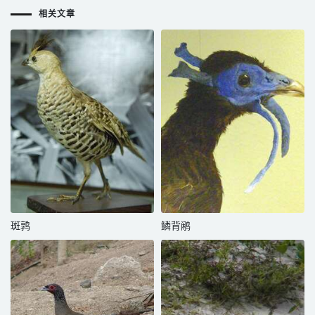
相关文章
斑鹑
鳞背鹇