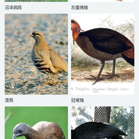
沼泽鹧鸪
灰腹角雉
漠鹑
冠塚雉