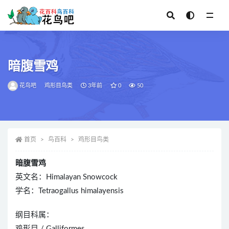
全部
暗腹雪鸡
花鸟吧
鸡形目鸟类
3年前
0
50
首页
鸟百科
鸡形目鸟类
暗腹雪鸡
英文名：Himalayan Snowcock
学名：Tetraogallus himalayensis
纲目科属：
鸡形目 / Galliformes