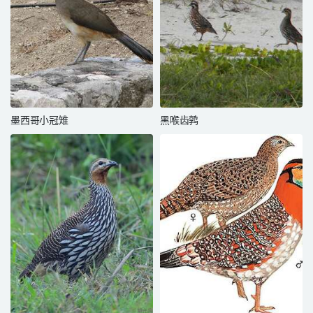
墨西哥小冠雉
黑喉齿鹑