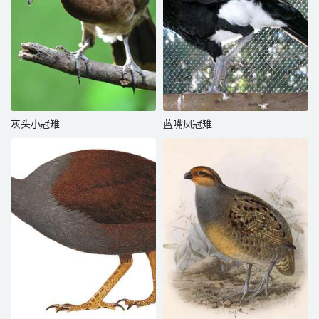
灰头小冠雉
蓝嘴凤冠雉