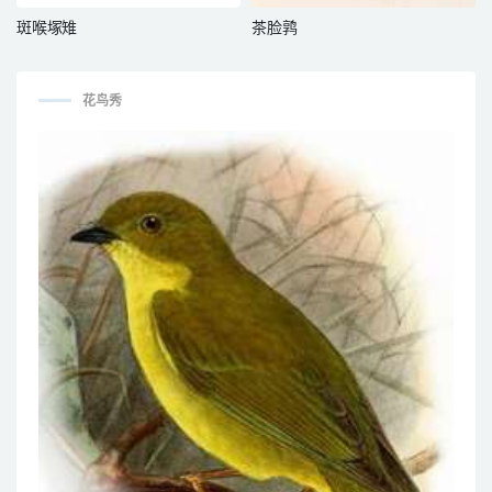
斑喉塚雉
茶脸鹑
花鸟秀