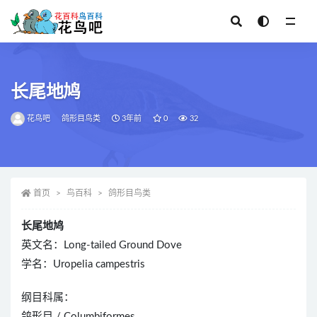
全部
长尾地鸠
花鸟吧
鸽形目鸟类
3年前
0
32
首页
鸟百科
鸽形目鸟类
长尾地鸠
英文名：Long-tailed Ground Dove
学名：Uropelia campestris
纲目科属：
鸽形目 / Columbiformes