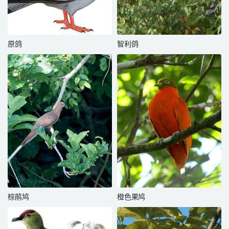
原鸽
智利鸽
棕鹃鸠
橙色果鸠