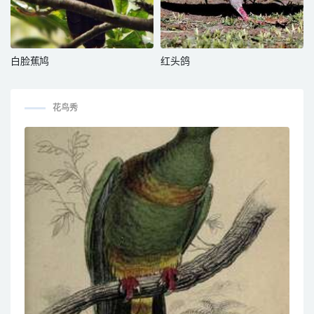
白脸蕉鸠
红头鸽
花鸟秀