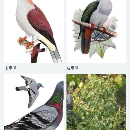
山皇鸠
灰皇鸠