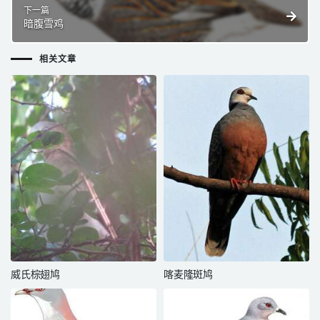
下一篇
暗腹雪鸡
相关文章
威氏棕翅鸠
喀麦隆斑鸠