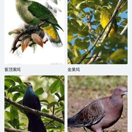
紫顶果鸠
金果鸠