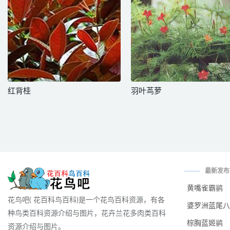
红背桂
羽叶茑萝
最新发布
黄嘴雀霸鹟
花鸟吧( 花百科鸟百科)是一个花鸟百科资源，有各
婆罗洲蓝尾八
种鸟类百科资源介绍与图片，花卉兰花多肉类百科
棕胸蓝姬鹟
资源介绍与图片。