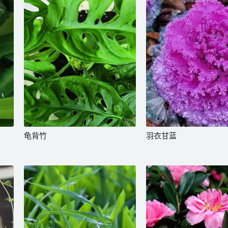
龟背竹
羽衣甘蓝