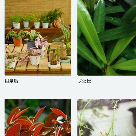
银皇后
罗汉松