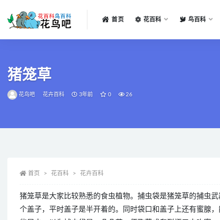
首页
花百科
鸟百科
全部
猪笼草
花鸟吧
花卉百科
3年前
0
26
首页
花百科
花卉百科
猪笼草是大家比较熟悉的食虫植物。捕虫袋是猪笼草的捕虫武
个盖子，平时盖子是半开着的。同时袋口和盖子上还有蜜腺，