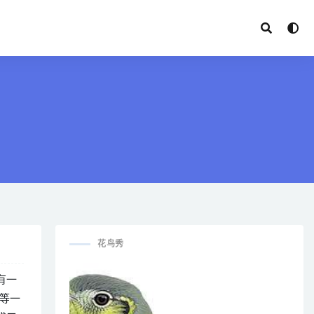
花鸟秀
有一
等一