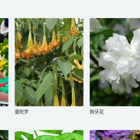
曼陀罗
狗牙花