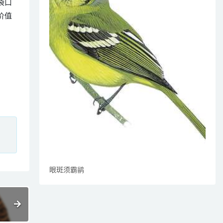
袋口
价值
、
眼斑须霸鹟