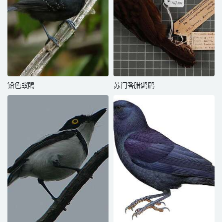
铅色蚁鵙
苏门答腊鹪鹛