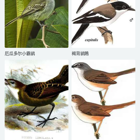
厄瓜多尔小霸鹟
褐背鹟鵙