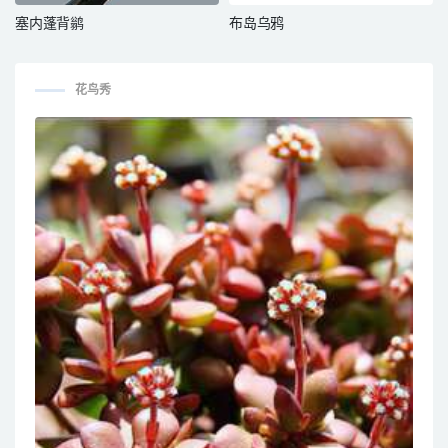
塞内蓬背鹟
布岛乌鸦
花鸟秀