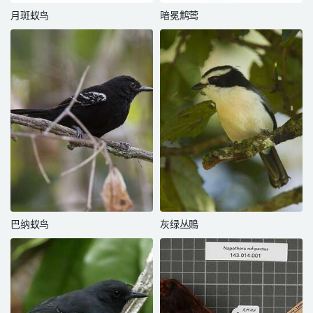
月斑蚁鸟
暗冕鹪莺
巴纳蚁鸟
灰绿丛鵙