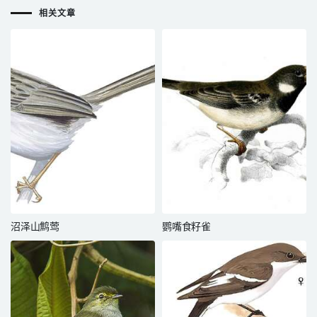
相关文章
沼泽山鹪莺
鹦嘴食籽雀