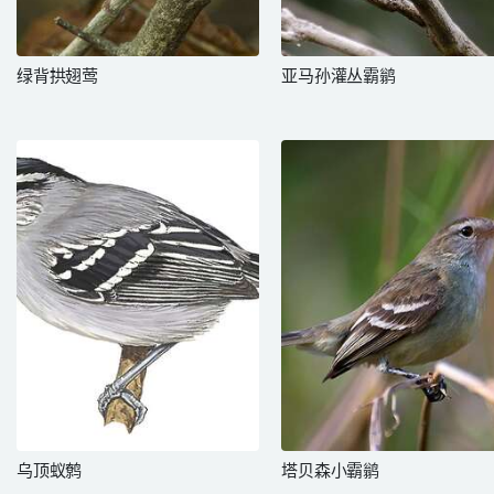
绿背拱翅莺
亚马孙灌丛霸鹟
乌顶蚁鹩
塔贝森小霸鹟