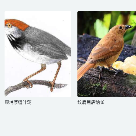
柬埔寨缝叶莺
纹肩黑唐纳雀