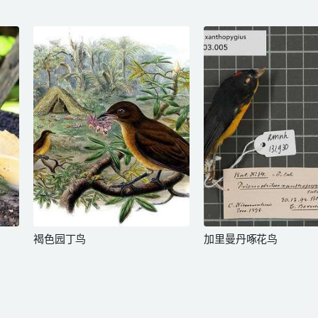
褐色园丁鸟
加里曼丹啄花鸟