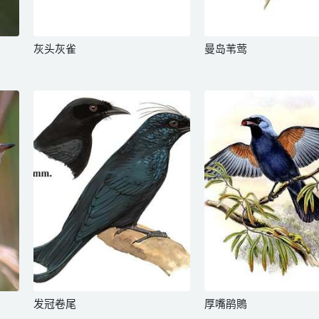
灰头灰雀
曼岛苇莺
发冠卷尾
厚嘴鹃鵙