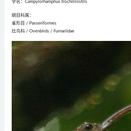
学名：Campylorhamphus trochilirostris
纲目科属：
雀形目 / Passeriformes
灶鸟科 / Ovenbirds / Furnariidae