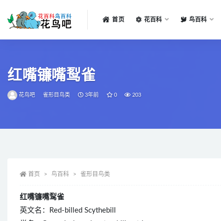
首页
花百科
鸟百科
全部
红嘴镰嘴䴕雀
花鸟吧
雀形目鸟类
3年前
0
203
首页
鸟百科
雀形目鸟类
红嘴镰嘴䴕雀
英文名：Red-billed Scythebill