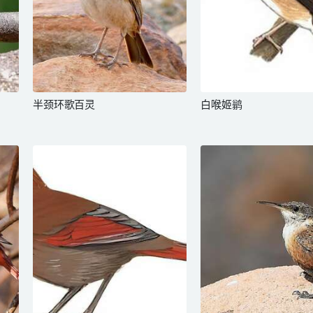
半颈环歌百灵
白喉姬鹟