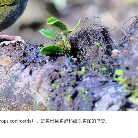
monops conirostris），是雀形目雀鹀科纹头雀属的鸟类。