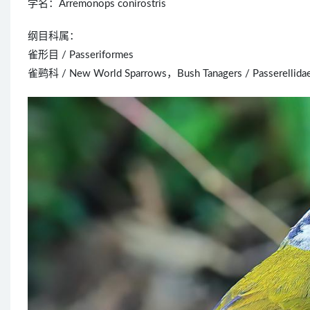
学名：Arremonops conirostris
纲目科属：
雀形目 / Passeriformes
雀鹀科 / New World Sparrows，Bush Tanagers / Passerellida