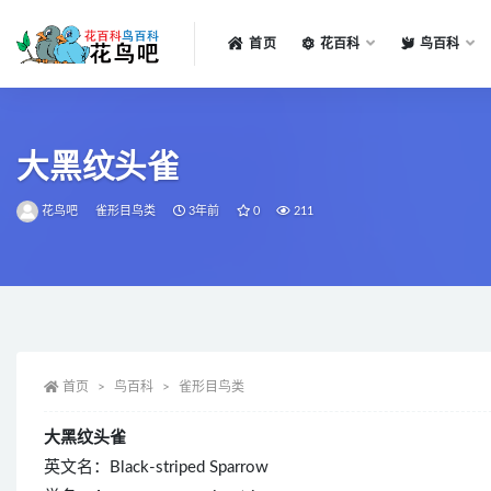
首页
花百科
鸟百科
全部
大黑纹头雀
花鸟吧
雀形目鸟类
3年前
0
211
首页
鸟百科
雀形目鸟类
大黑纹头雀
英文名：Black-striped Sparrow