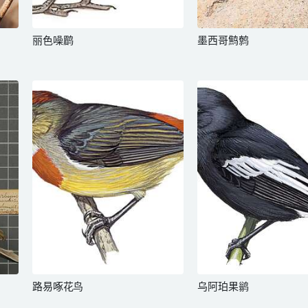
丽色噪鹛
墨西哥鹪鹩
路易啄花鸟
乌阿珀果鹟