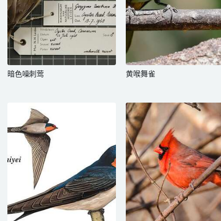
暗色噪刺莺
黄喉舞雀