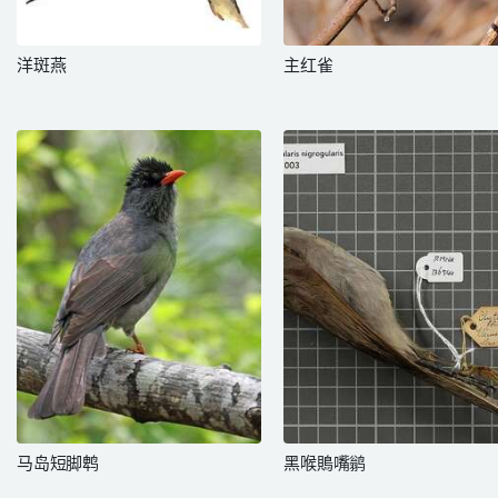
洋斑燕
主红雀
马岛短脚鹎
黑喉鵙嘴鹟