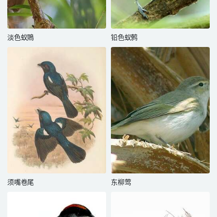
淡色蚁鵙
铅色蚁鹩
须嘴卷尾
东柳莺