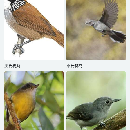
奥氏穗鹛
莱氏林莺