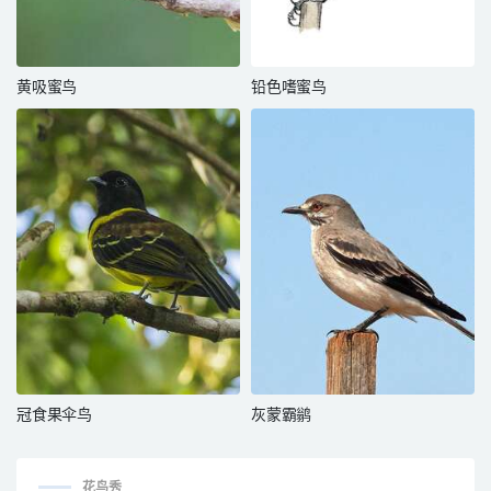
黄吸蜜鸟
铅色嗜蜜鸟
冠食果伞鸟
灰蒙霸鹟
花鸟秀