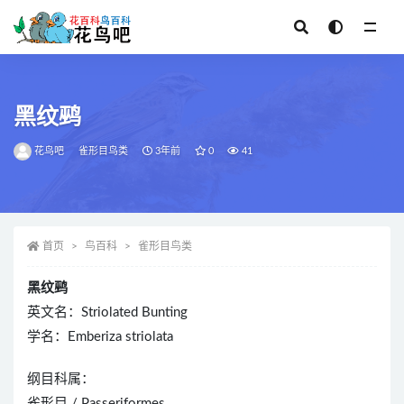
全部
黑纹鹀
花鸟吧
雀形目鸟类
3年前
0
41
首页
鸟百科
雀形目鸟类
黑纹鹀
英文名：Striolated Bunting
学名：Emberiza striolata
纲目科属：
雀形目 / Passeriformes