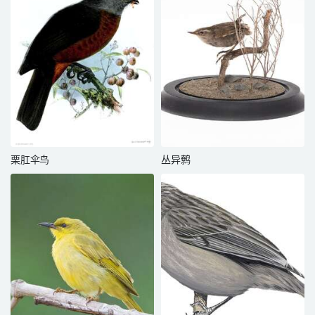
栗肛伞鸟
丛异鹩