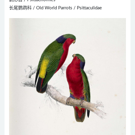
长尾鹦鹉科 / Old World Parrots / Psittaculidae