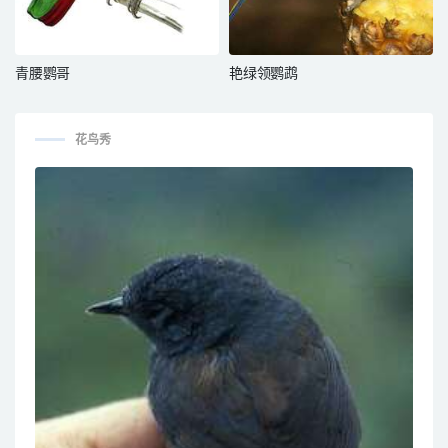
青腰鹦哥
艳绿领鹦鹉
花鸟秀