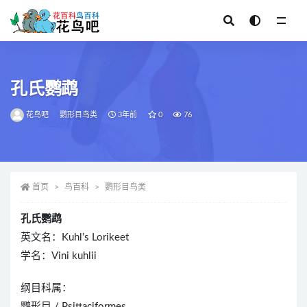
全部
孔氏鹦鹉
花鸟吧
鹦形目鸟类
3年前
0
76
首页
鸟百科
鹦形目鸟类
孔氏鹦鹉
英文名：Kuhl’s Lorikeet
学名：Vini kuhlii
纲目科属：
鹦形目 / Psittaciformes