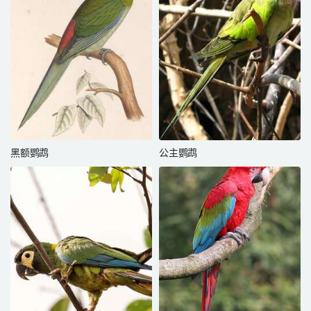
黑额鹦鹉
公主鹦鹉