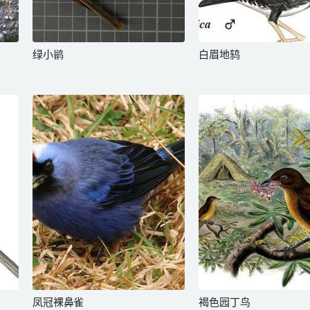
绿小鹟
白眉地鸫
凤冠裸鼻雀
褐色园丁鸟