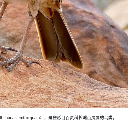
erthilauda semitorquata），是雀形目百灵科长嘴百灵属的鸟类。