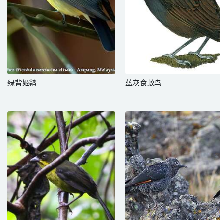
绿背姬鹟
蓝灰食蚊鸟