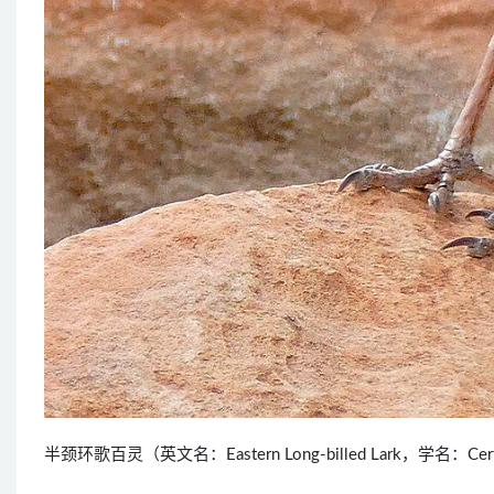
半颈环歌百灵（英文名：Eastern Long-billed Lark，学名：C