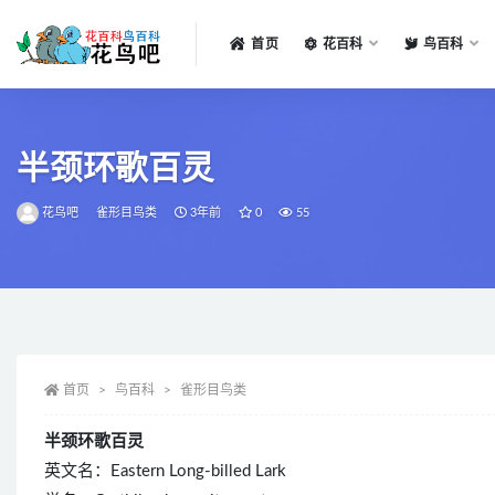
首页
花百科
鸟百科
全部
半颈环歌百灵
花鸟吧
雀形目鸟类
3年前
0
55
首页
鸟百科
雀形目鸟类
半颈环歌百灵
英文名：Eastern Long-billed Lark