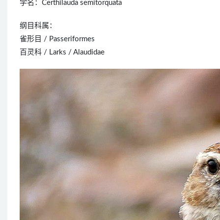
学名：Certhilauda semitorquata
纲目科属：
雀形目 / Passeriformes
百灵科 / Larks / Alaudidae