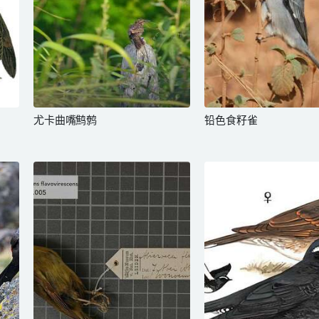
尤卡曲嘴鹪鹩
铅色食籽雀