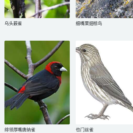
乌头薮雀
细嘴栗翅椋鸟
绯领厚嘴唐纳雀
也门丝雀